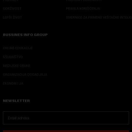
ODRŽIVOST
PRAVILA KORIŠĆENJA
LEPŠI ŽIVOT
SMERNICE ZA PRIMENU VEŠTAČKE INTELI
BUSSINES INFO GROUP
ONLINE EDUKACIJE
IZDAVAŠTVO
MEDIJSKE OBUKE
ORGANIZACIJA DOGADJAJA
EKONOM I JA
NEWSLETTER