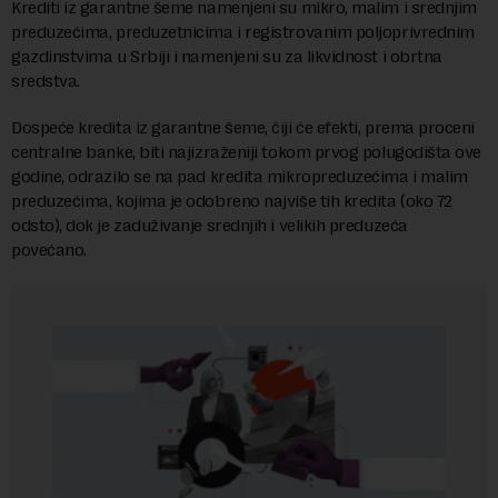
Krediti iz garantne šeme namenjeni su mikro, malim i srednjim
preduzećima, preduzetnicima i registrovanim poljoprivrednim
gazdinstvima u Srbiji i namenjeni su za likvidnost i obrtna
sredstva.
Dospeće kredita iz garantne šeme, čiji će efekti, prema proceni
centralne banke, biti najizraženiji tokom prvog polugodišta ove
godine, odrazilo se na pad kredita mikropreduzećima i malim
preduzećima, kojima je odobreno najviše tih kredita (oko 72
odsto), dok je zaduživanje srednjih i velikih preduzeća
povećano.