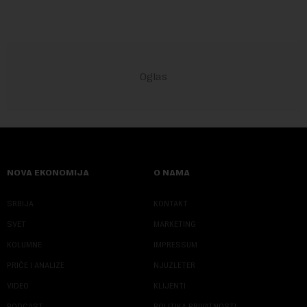
NOVA EKONOMIJA
O NAMA
SRBIJA
KONTAKT
SVET
MARKETING
KOLUMNE
IMPRESSUM
PRIČE I ANALIZE
NJUZLETER
VIDEO
KLIJENTI
PODCAST
POLITIKA PRIVATNOSTI