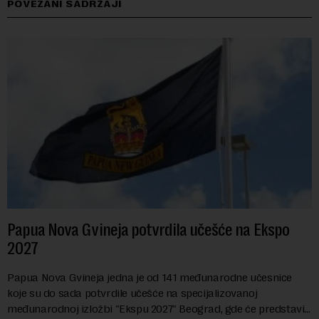
POVEZANI SADRŽAJI
Papua Nova Gvineja potvrdila učešće na Ekspo
2027
Papua Nova Gvineja jedna je od 141 međunarodne učesnice
koje su do sada potvrdile učešće na specijalizovanoj
međunarodnoj izložbi "Ekspu 2027" Beograd, gde će predstaviti