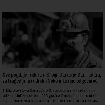
i kao državu sa najvećom jezičkom ra...
Sve pogibije rudara u Srbiji: Danas je Dan rudara,
za tragediju u rudniku Soko niko nije odgovarao
Srbija obeležava Dan rudara 6. avgusta, u znak sećanja na
veliku radničku pobedu 1903. godine. Zemlja i odnosi u njoj od
tada su se nekoliko puta transformisali, a sektor rudarstva