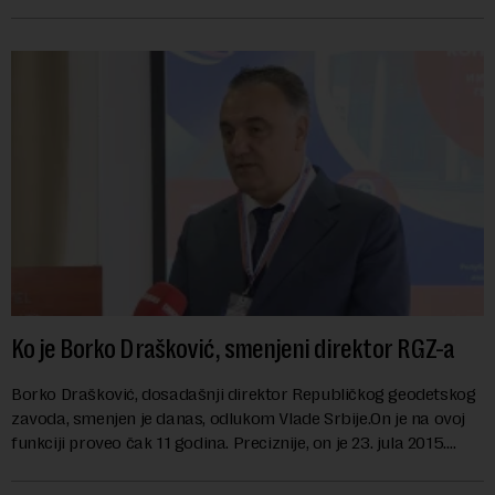
danas karakterišu velike r...
Ko je Borko Drašković, smenjeni direktor RGZ-a
Borko Drašković, dosadašnji direktor Republičkog geodetskog
zavoda, smenjen je danas, odlukom Vlade Srbije.On je na ovoj
funkciji proveo čak 11 godina. Preciznije, on je 23. jula 2015.
izabran za v.d. di...