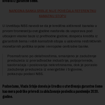
kredita iz garantne šeme.
NARODNA BANKA SRBIJE NIJE POVEĆALA REFERENTNU
KAMATNU STOPU
U Izveštaju NBS navodi se da je kreditna aktivnost banaka u
prvom tromesečju ove godine nastavila da usporava pod
uticajem visoke baze iz prethodne godine, dospeća kredita iz
garantnih šema i viših kamatnih stopa u uslovima restriktivnih
monetarnih politika srpske i evropske centralne banke.
Posmatrano po delatnostima, smanjeno je zaduženje
preduzeća iz prerađivačke industrije, poljoprivrede,
saobraćaja i poslovanja nekretninama, dok je poraslo
zaduženje preduzeća iz energetike i trgovine,
pokazuju podaci NBS.
Podsećamo, Vlada Srbije donela je Uredbu o utvrđivanju garantne šeme
kao mera podrške privredi za ublažavanje posledica pandemije 2020.
godine.