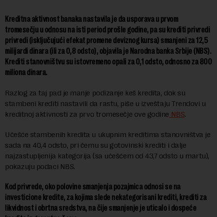
Kreditna aktivnost banaka nastavila je da usporava u prvom
tromesečju u odnosu na isti period prošle godine, pa su krediti privredi
privredi (isključujući efekat promene deviznog kursa) smanjeni za 12,5
milijardi dinara (ili za 0,8 odsto), objavila je
Narodna banka Srbije (NBS).
Krediti stanovništvu su istovremeno opali za 0,1 odsto, odnosno za 800
miliona dinara.
Razlog za taj pad je manje podizanje keš kredita, dok su
stambeni krediti nastavili da rastu, piše u izveštaju Trendovi u
kreditnoj aktivnosti za prvo tromesečje ove godine
NBS
.
Učešće stambenih kredita u ukupnim kreditima stanovništva je
sada na 40,4 odsto, pri čemu su gotovinski krediti i dalje
najzastupljenija kategorija (sa učešćem od 43,7 odsto u martu),
pokazuju podaci NBS.
Kod privrede, oko polovine smanjenja pozajmica odnosi se na
investicione kredite, za kojima slede nekategorisani krediti, krediti za
likvidnost i obrtna sredstva, na čije smanjenje je uticalo i dospeće