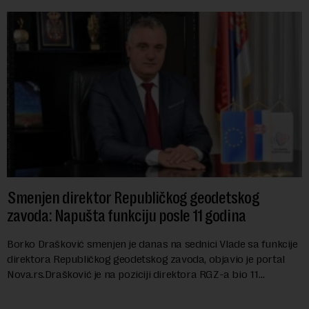
Smenjen direktor Republičkog geodetskog
zavoda: Napušta funkciju posle 11 godina
Borko Drašković smenjen je danas na sednici Vlade sa funkcije
direktora Republičkog geodetskog zavoda, objavio je portal
Nova.rs.Drašković je na poziciji direktora RGZ-a bio 11
godina.Kako piše Nova....