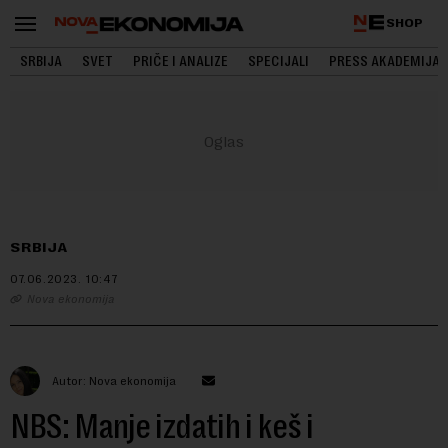
SHOP
SRBIJA
SVET
PRIČE I ANALIZE
SPECIJALI
PRESS AKADEMIJA
SRBIJA
07.06.2023.
10:47
Nova ekonomija
Autor: Nova ekonomija
NBS: Manje izdatih i keš i