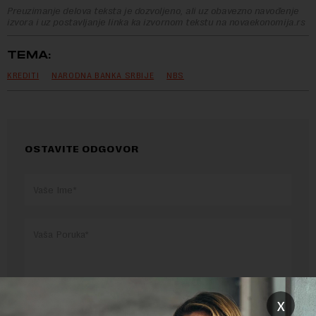
Preuzimanje delova teksta je dozvoljeno, ali uz obavezno navođenje
izvora i uz postavljanje linka ka izvornom tekstu na novaekonomija.rs
TEMA:
KREDITI
NARODNA BANKA SRBIJE
NBS
OSTAVITE ODGOVOR
x