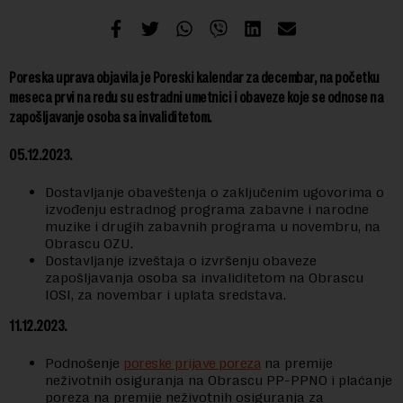
Poreska uprava objavila je Poreski kalendar za decembar, na početku
meseca prvi na redu su estradni umetnici i obaveze koje se odnose na
zapošljavanje osoba sa invaliditetom.
05.12.2023.
Dostavljanje obaveštenja o zaključenim ugovorima o
izvođenju estradnog programa zabavne i narodne
muzike i drugih zabavnih programa u novembru, na
Obrascu OZU.
Dostavljanje izveštaja o izvršenju obaveze
zapošljavanja osoba sa invaliditetom na Obrascu
IOSI, za novembar i uplata sredstava.
11.12.2023.
Podnošenje
poreske prijave poreza
na premije
neživotnih osiguranja na Obrascu PP-PPNO i plaćanje
poreza na premije neživotnih osiguranja za