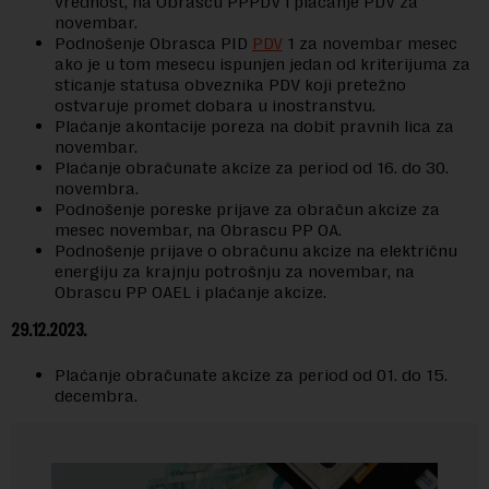
vrednost, na Obrascu PPPDV i plaćanje PDV za
novembar.
Podnošenje Obrasca PID
PDV
1 za novembar mesec
ako je u tom mesecu ispunjen jedan od kriterijuma za
sticanje statusa obveznika PDV koji pretežno
ostvaruje promet dobara u inostranstvu.
Plaćanje akontacije poreza na dobit pravnih lica za
novembar.
Plaćanje obračunate akcize za period od 16. do 30.
novembra.
Podnošenje poreske prijave za obračun akcize za
mesec novembar, na Obrascu PP OA.
Podnošenje prijave o obračunu akcize na električnu
energiju za krajnju potrošnju za novembar, na
Obrascu PP OAEL i plaćanje akcize.
29.12.2023.
Plaćanje obračunate akcize za period od 01. do 15.
decembra.