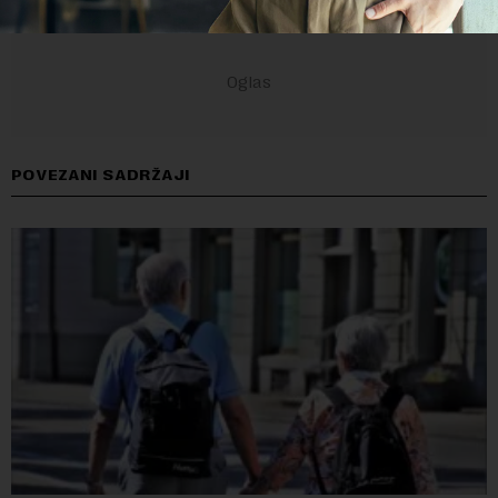
POVEZANI SADRŽAJI