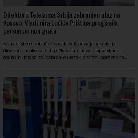
Direktoru Telekoma Srbija zabranjen ulaz na
Kosovo: Vladimira Lučića Priština proglasila
personom non grata
Ministarstvo unutrašnjih poslova Kosova proglasilo je
direktora Telekoma Srbije Vladimira Lučića nepoželjnom
osobom i trajno mu zabranilo ulazak, tranzit i boravak na
Kosovu, navodeći kao razlog njegove javn...