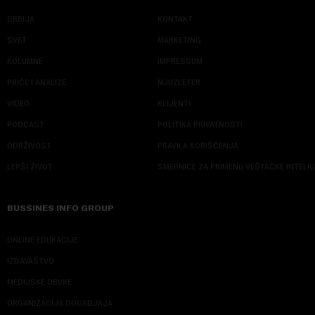
SRBIJA
KONTAKT
SVET
MARKETING
KOLUMNE
IMPRESSUM
PRIČE I ANALIZE
NJUZLETER
VIDEO
KLIJENTI
PODCAST
POLITIKA PRIVATNOSTI
ODRŽIVOST
PRAVILA KORIŠĆENJA
LEPŠI ŽIVOT
SMERNICE ZA PRIMENU VEŠTAČKE INTELI
BUSSINES INFO GROUP
ONLINE EDUKACIJE
IZDAVAŠTVO
MEDIJSKE OBUKE
ORGANIZACIJA DOGADJAJA