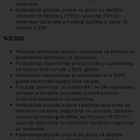
novembar.
Podnošenje poreske prijave za porez na dodatu
vrednost na Obrascu PPPDV i plaćanje PDV za
novembar od strane poreskog dužnika iz člana 10.
Zakona o PDV.
15.12.2023.
Plaćanje akontacije poreza i doprinosa na prihode od
samostalne delatnosti za novembar.
Podnošenje obaveštenja preduzetnika o opredeljenju
za isplatu lične zarade u 2025. godini.
Podnošenje obaveštenja preduzetnika da u 2025.
godini neće vršiti isplatu lične zarade.
Plaćanje doprinosa za sveštenike i verske službenike,
domaće državljane zaposlene u inostranstvu i
inostrane penzionere za novembar.
Podnošenje poreske prijave i plaćanje doprinosa za
obavezno socijalno osiguranje za osnivače, odnosno
članove privrednog društva, na Obrascu PP OD-O i
plaćanje doprinosa za obavezno socijalno osiguranje
za novembar.
Podnošenje poreske prijave za porez na dodatu