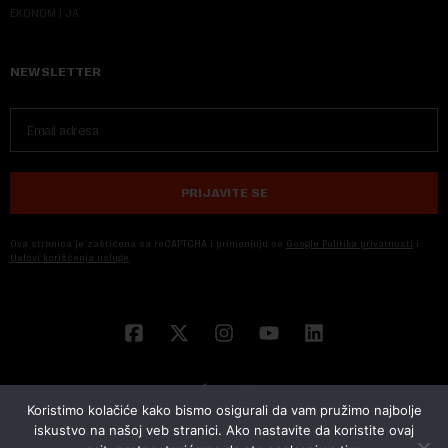
EKONOM I JA
NEWSLETTER
PRIJAVITE SE
Ova stranica je zaštićena sa reCAPTCHA i primenjuju se
Google Politika privatnosti
i
Uslovi korišćenja usluge
Koristimo kolačiće kako bismo osigurali da vam pružimo najbolje
iskustvo na našoj veb stranici. Ako nastavite da koristite ovaj