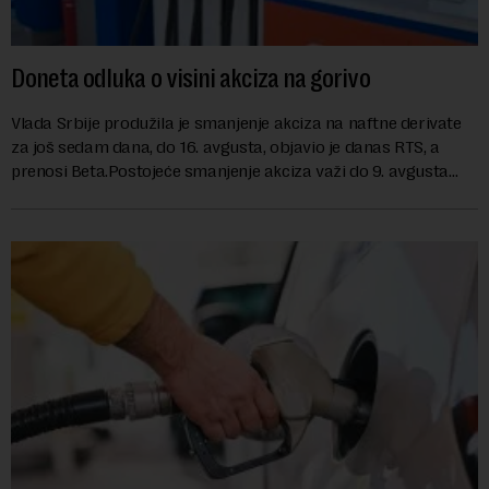
Doneta odluka o visini akciza na gorivo
Vlada Srbije produžila je smanjenje akciza na naftne derivate
za još sedam dana, do 16. avgusta, objavio je danas RTS, a
prenosi Beta.Postojeće smanjenje akciza važi do 9. avgusta
kao mera ublažavanja po...