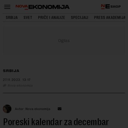
SHOP
SRBIJA
SVET
PRIČE I ANALIZE
SPECIJALI
PRESS AKADEMIJA
SRBIJA
27.11.2023.
13:17
Nova ekonomija
Autor: Nova ekonomija
Poreski kalendar za decembar