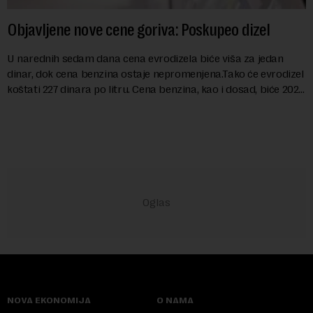
Objavljene nove cene goriva: Poskupeo dizel
U narednih sedam dana cena evrodizela biće viša za jedan
dinar, dok cena benzina ostaje nepromenjena.Tako će evrodizel
koštati 227 dinara po litru. Cena benzina, kao i dosad, biće 202
dinara po litru. ...
NOVA EKONOMIJA
O NAMA