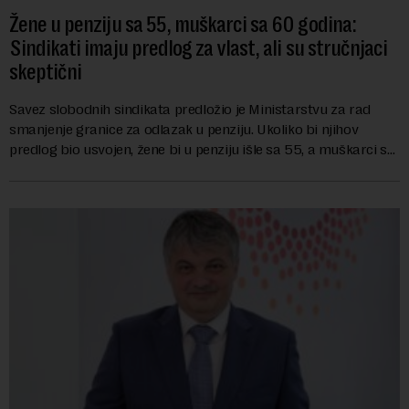
Žene u penziju sa 55, muškarci sa 60 godina:
Sindikati imaju predlog za vlast, ali su stručnjaci
skeptični
Savez slobodnih sindikata predložio je Ministarstvu za rad
smanjenje granice za odlazak u penziju. Ukoliko bi njihov
predlog bio usvojen, žene bi u penziju išle sa 55, a muškarci sa
60 godina. Iako bi se ver...