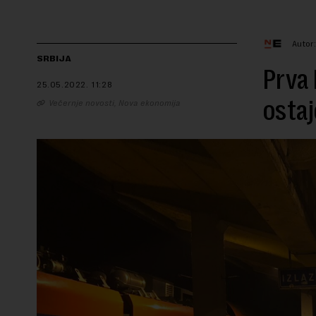
Autor
SRBIJA
Prva 
25.05.2022.
11:28
ostaj
Večernje novosti, Nova ekonomija