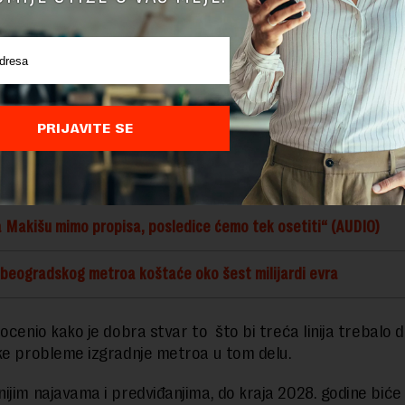
a bi u prvoj liniji teško bilo izvesti radove u blizini železničke st
la dijafragmu sa duboko fundiranim ankerima koji su izgrađeni ra
a Dedinjskog brda ka Prokopu.
a tim, prolazak linije metroa kroz Klinički centar i Prokop na pr
PRIJAVITE SE
moguć iz više aspekata, a to su vibracija, buka, geološka i infra
a, kao i na osnovu promena u prostoru nastalih kao posledica
nih ili planiranih objekata zdravstvene zaštite“, rekao je Kantar
 Makišu mimo propisa, posledice ćemo tek osetiti“ (AUDIO)
 beogradskog metroa koštaće oko šest milijardi evra
ocenio kako je dobra stvar to što bi treća linija trebalo d
ke probleme izgradnje metroa u tom delu.
ijim najavama i predviđanjima, do kraja 2028. godine bić