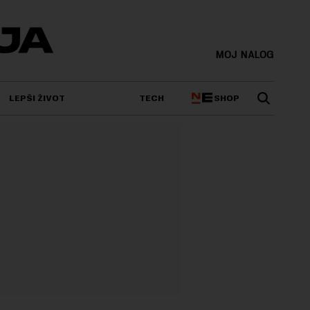
MOJ NALOG
SHOP
LEPŠI ŽIVOT
TECH