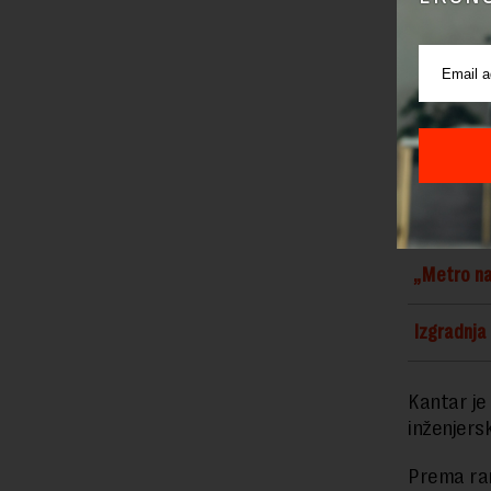
On ističe d
bi ona sek
od klizanj
„U skladu s
način nije 
ograničenj
novoizgrađe
„Metro na
Izgradnja
Kantar je 
inženjers
Prema ran