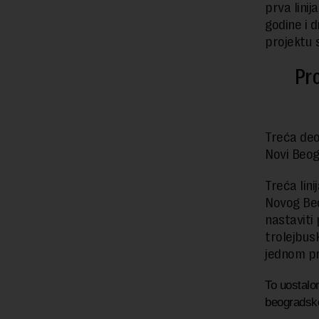
prva linij
godine i 
projektu 
Pro
Treća deo
Novi Beog
Treća lin
Novog Beo
nastaviti
trolejbus
jednom pr
To uostalom
beogradsko