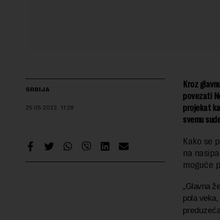
Kroz glavnu
SRBIJA
povezati No
projekat ka
25.05.2022.
11:28
svemu sudeć
Kako se p
na nasipa
moguće p
„Glavna že
pola veka, 
preduzeća