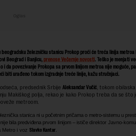
 beogradsku železničku stanicu Prokop proći će treća linija metroa 
vi Beograd i Banjicu,
prenose Večernje novosti
. Teško je menjati v
o i da povezivanje Prokopa sa prvom linijom metroa nije moguće, pa
i biti urađeno tokom izgradnje treće linije, kažu stručnjaci.
odseća, predsednik Srbije
Aleksandar Vučić
, tokom obilaska
nju Makiškog polja, rekao je kako Prokop treba da se što 
oveže metroom.
leznička stanica ni u početnim pričama o metro-sistemu u presto
nije bila predviđena prvom linijom – ističe
direktor Javno-komu
Slavko Kantar
 Metro i voz
.