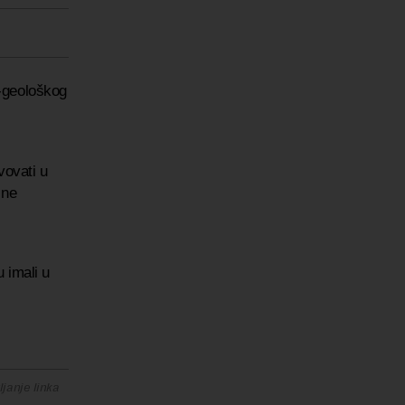
-geološkog
ovati u
jne
 imali u
janje linka