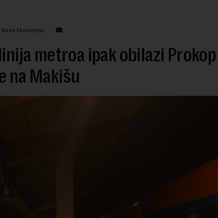
: Nova Ekonomija
linija metroa ipak obilazi Prokop 
e na Makišu