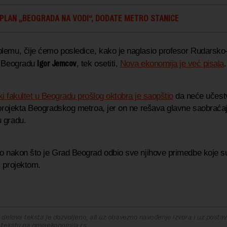
PLAN „BEOGRADA NA VODI“, DODATE METRO STANICE
lemu, čije ćemo posledice, kako je naglasio profesor Rudarsko
Igor Jemcov
u Beogradu
, tek osetiti,
Nova ekonomija je već pisala
.
i fakultet u Beogradu prošlog oktobra je saopštio
da neće učestv
i projekta Beogradskog metroa, jer on ne rešava glavne saobraća
 gradu.
lo nakon što je Grad Beograd odbio sve njihove primedbe koje su
m projektom.
delova teksta je dozvoljeno, ali uz obavezno navođenje izvora i uz postavl
 tekstu na novaekonomija.rs