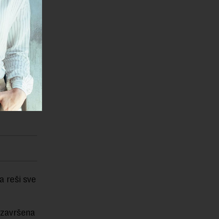
anice, pošto
di zaštite
edviđeni
strukturna
.
a reši sve
e završena