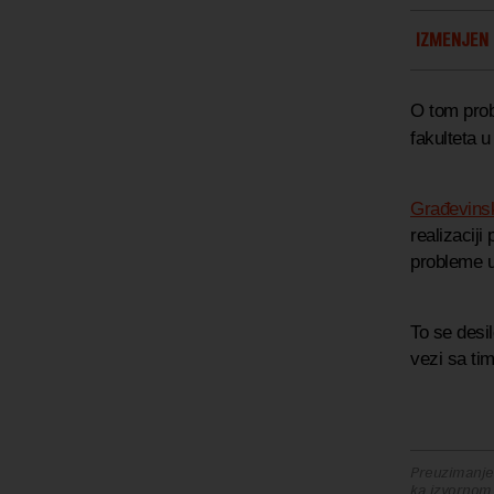
IZMENJEN 
O tom prob
fakulteta 
Građevinsk
realizacij
probleme u
To se desi
vezi sa ti
Preuzimanje 
ka izvornom