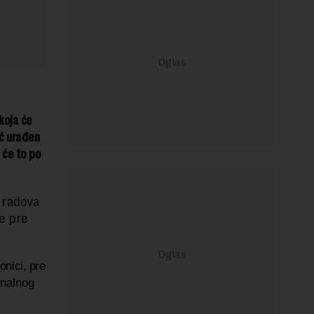
koja će
eć urađen
 će to po
 radova
je pre
nici, pre
nalnog