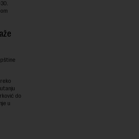
030.
enom
kaže
opštine
preko
putanju
rković do
nje u