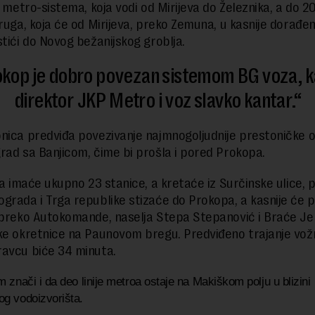
a metro-sistema, koja vodi od Mirijeva do Železnika, a do 2
druga, koja će od Mirijeva, preko Zemuna, u kasnije dorađ
stići do Novog bežanijskog groblja.
kop je dobro povezan sistemom BG voza, 
direktor JKP Metro i voz slavko kantar.
nica predviđa povezivanje najmnogoljudnije prestoničke 
rad sa Banjicom, čime bi prošla i pored Prokopa.
ija imaće ukupno 23 stanice, a kretaće iz Surčinske ulice, 
grada i Trga republike stizaće do Prokopa, a kasnije će 
 preko Autokomande, naselja Stepa Stepanović i Braće Je
ke okretnice na Paunovom bregu. Predviđeno trajanje vož
avcu biće 34 minuta.
 znači i da deo linije metroa ostaje na Makiškom polju u blizini
g vodoizvorišta.