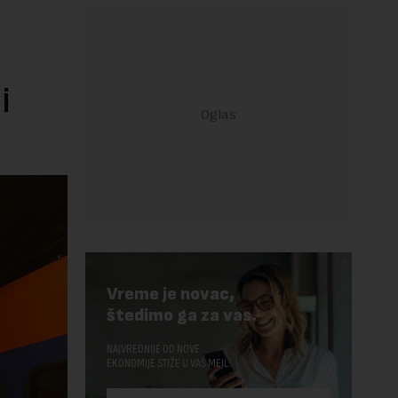
i
Vreme je novac,
štedimo ga za vas.
NAJVREDNIJE OD NOVE
EKONOMIJE STIŽE U VAŠ MEJL.