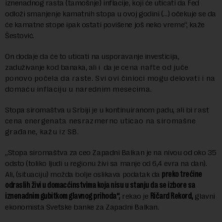
iznenadnog rasta (tamošnje) inflacije, koji će uticati da Fed
odloži smanjenje kamatnih stopa u ovoj godini (…) očekuje se da
će kamatne stope ipak ostati povišene još neko vreme“, kaže
Šestović.
On dodaje da će to uticati na usporavanje investicija,
zaduživanje kod banaka, ali i da je
cena nafte od juče
ponovo počela da raste. Svi ovi činioci mogu delovati i na
domaću inflaciju u narednim mesecima.
Stopa siromaštva u Srbiji je u kontinuiranom padu, ali bi
rast
cena energenata nesrazmerno uticao na siromašne
građane, kažu iz SB.
„Stopa siromaštva za ceo Zapadni Balkan je na nivou od oko 35
odsto (toliko ljudi u regionu živi sa manje od 6,4 evra na dan).
Ali, (situaciju) možda bolje oslikava podatak da
preko trećine
odraslih živi u domacćinstvima koja nisu u stanju da se izbore sa
iznenadnim gubitkom glavnog prihoda“,
rekao je
Ričard Rekord,
glavni
ekonomista Svetske banke za Zapadni Balkan.