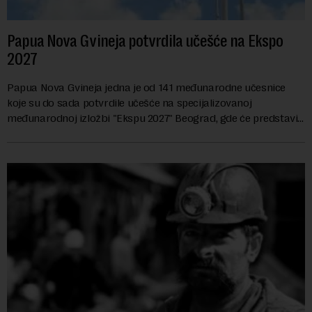
Papua Nova Gvineja potvrdila učešće na Ekspo
2027
Papua Nova Gvineja jedna je od 141 međunarodne učesnice
koje su do sada potvrdile učešće na specijalizovanoj
međunarodnoj izložbi "Ekspu 2027" Beograd, gde će predstaviti
i kao državu sa najvećom jezičkom ra...