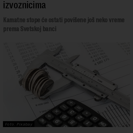
izvoznicima
Kamatne stope će ostati povišene još neko vreme
prema Svetskoj banci
Foto: Pixabay