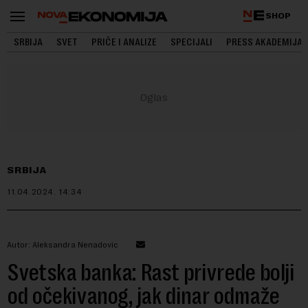
SHOP
SRBIJA
SVET
PRIČE I ANALIZE
SPECIJALI
PRESS AKADEMIJA
SRBIJA
11.04.2024.
14:34
Autor: Aleksandra Nenadovic
Svetska banka: Rast privrede bolji
od očekivanog, jak dinar odmaže