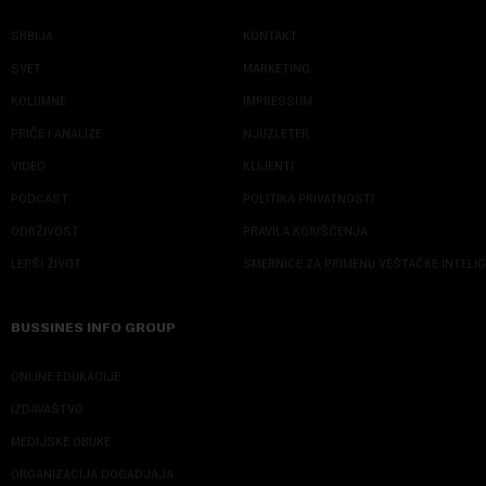
SRBIJA
KONTAKT
SVET
MARKETING
KOLUMNE
IMPRESSUM
PRIČE I ANALIZE
NJUZLETER
VIDEO
KLIJENTI
PODCAST
POLITIKA PRIVATNOSTI
ODRŽIVOST
PRAVILA KORIŠĆENJA
LEPŠI ŽIVOT
SMERNICE ZA PRIMENU VEŠTAČKE INTELI
BUSSINES INFO GROUP
ONLINE EDUKACIJE
IZDAVAŠTVO
MEDIJSKE OBUKE
ORGANIZACIJA DOGADJAJA