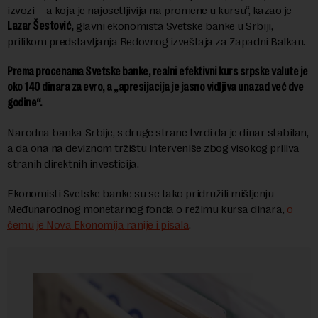
izvozi – a koja je najosetljivija na promene u kursu“, kazao je
Lazar Šestović,
glavni ekonomista Svetske banke u Srbiji,
prilikom predstavljanja Redovnog izveštaja za Zapadni Balkan.
Prema procenama Svetske banke, realni efektivni kurs srpske valute je
oko 140 dinara za evro, a „apresijacija je jasno vidljiva unazad već dve
godine“.
Narodna banka Srbije, s druge strane tvrdi da je dinar stabilan,
a da ona na deviznom tržištu interveniše zbog visokog priliva
stranih direktnih investicija.
Ekonomisti Svetske banke su se tako pridružili mišljenju
Međunarodnog monetarnog fonda o režimu kursa dinara,
o
čemu je Nova Ekonomija ranije i pisala
.