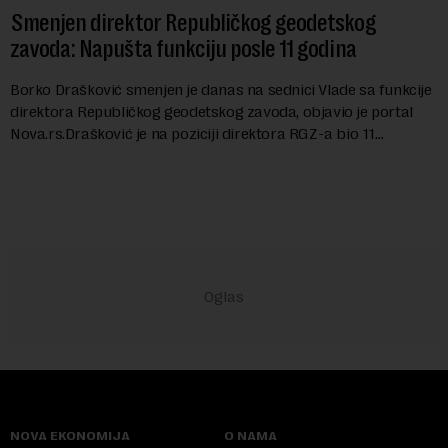
Smenjen direktor Republičkog geodetskog
zavoda: Napušta funkciju posle 11 godina
Borko Drašković smenjen je danas na sednici Vlade sa funkcije
direktora Republičkog geodetskog zavoda, objavio je portal
Nova.rs.Drašković je na poziciji direktora RGZ-a bio 11
godina.Kako piše Nova....
NOVA EKONOMIJA
O NAMA