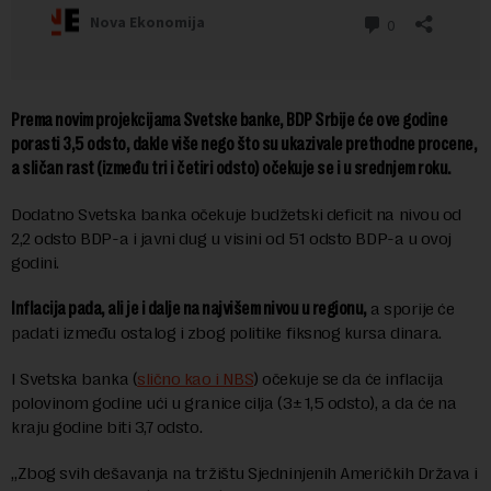
Prema novim projekcijama Svetske banke, BDP Srbije će ove godine
porasti 3,5 odsto, dakle više nego što su ukazivale prethodne procene,
a sličan rast (između tri i četiri odsto) očekuje se i u srednjem roku.
Dodatno Svetska banka očekuje budžetski deficit na nivou od
2,2 odsto BDP-a i javni dug u visini od 51 odsto BDP-a u ovoj
godini.
Inflacija pada, ali je i dalje na najvišem nivou u regionu,
a sporije će
padati između ostalog i zbog politike fiksnog kursa dinara.
I Svetska banka (
slično kao i NBS
) očekuje se da će inflacija
polovinom godine ući u granice cilja (3±1,5 odsto), a da će na
kraju godine biti 3,7 odsto.
„Zbog svih dešavanja na tržištu Sjedninjenih Američkih Država i