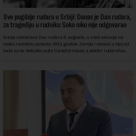
Sve pogibije rudara u Srbiji: Danas je Dan rudara,
za tragediju u rudniku Soko niko nije odgovarao
Srbija obeležava Dan rudara 6. avgusta, u znak sećanja na
veliku radničku pobedu 1903. godine. Zemlja i odnosi u njoj od
tada su se nekoliko puta transformisali, a sektor rudarstva
danas karakterišu velike r...