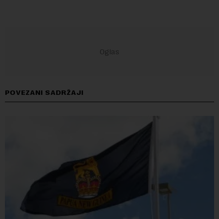
POVEZANI SADRŽAJI