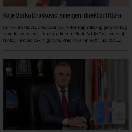
Ko je Borko Drašković, smenjeni direktor RGZ-a
Borko Drašković, dosadašnji direktor Republičkog geodetskog
zavoda, smenjen je danas, odlukom Vlade Srbije.On je na ovoj
funkciji proveo čak 11 godina. Preciznije, on je 23. jula 2015.
izabran za v.d. di...