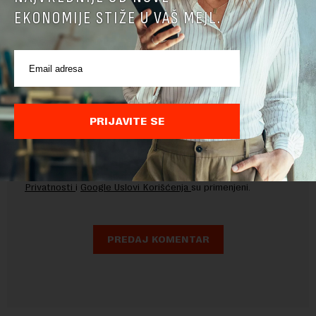
EKONOMIJE STIŽE U VAŠ MEJL.
PRIJAVITE SE
Pre slanja komentara, molimo vas da se upoznate sa
pravilima komentarisanja i pravilima korišćenja sajta.
Sajt je zaštićen pomocu reCaptcha i Google.
Google Politika
Privatnosti
i
Google Uslovi Korišćenja
su primenjeni.