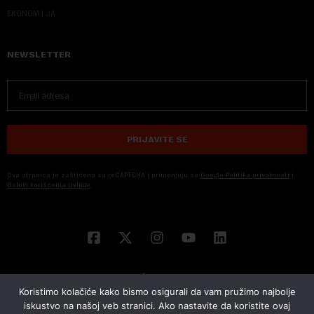
EKONOM I JA
NEWSLETTER
PRIJAVITE SE
Ova stranica je zaštićena sa reCAPTCHA i primenjuju se
Google Politika privatnosti
i
Uslovi korišćenja usluge
Koristimo kolačiće kako bismo osigurali da vam pružimo najbolje
iskustvo na našoj veb stranici. Ako nastavite da koristite ovaj