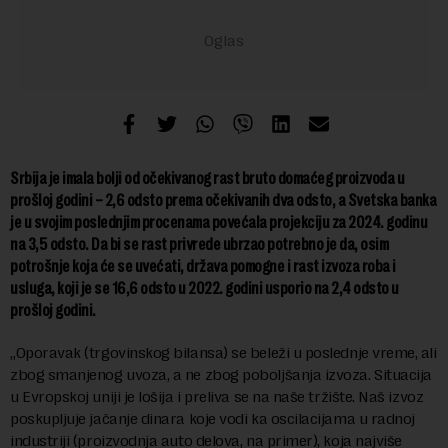
Srbija je imala bolji od očekivanog rast bruto domaćeg proizvoda u
prošloj godini – 2,6 odsto prema očekivanih dva odsto, a Svetska banka
je u svojim poslednjim procenama povećala projekciju za 2024. godinu
na 3,5 odsto. Da bi se rast privrede ubrzao potrebno je da, osim
potrošnje koja će se uvećati, država pomogne i rast izvoza roba i
usluga, koji je se 16,6 odsto u 2022. godini usporio na 2,4 odsto u
prošloj godini.
„Oporavak (trgovinskog bilansa) se beleži u poslednje vreme, ali
zbog smanjenog uvoza, a ne zbog poboljšanja izvoza. Situacija
u Evropskoj uniji je lošija i preliva se na naše tržište. Naš izvoz
poskupljuje jačanje dinara koje vodi ka oscilacijama u radnoj
industriji (proizvodnja auto delova, na primer), koja najviše