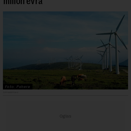
milion evra
Foto: Pxhere
Vetroelektrana