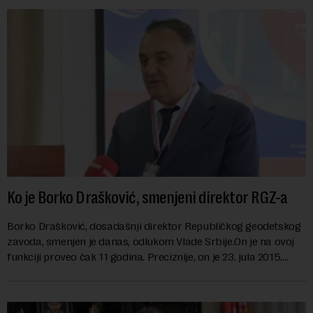
Ko je Borko Drašković, smenjeni direktor RGZ-a
Borko Drašković, dosadašnji direktor Republičkog geodetskog
zavoda, smenjen je danas, odlukom Vlade Srbije.On je na ovoj
funkciji proveo čak 11 godina. Preciznije, on je 23. jula 2015.
izabran za v.d. di...