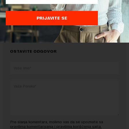
TEMA:
PRIJAVITE SE
ELEKTRIČNA ENERGIJA
ENERGETIKA
OBNOVLJIVI IZVORI
OSTAVITE ODGOVOR
Pre slanja komentara, molimo vas da se upoznate sa
pravilima komentarisanja i pravilima korišćenja sajta.