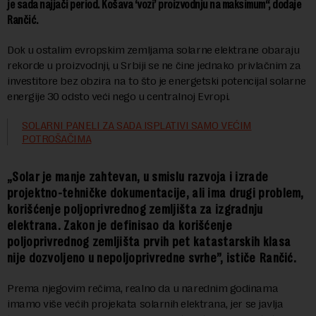
je sada najjači period. Košava ‘vozi’ proizvodnju na maksimum“, dodaje
Rančić.
Dok u ostalim evropskim zemljama solarne elektrane obaraju
rekorde u proizvodnji, u Srbiji se ne čine jednako privlačnim za
investitore bez obzira na to što je energetski potencijal solarne
energije 30 odsto veći nego u centralnoj Evropi.
SOLARNI PANELI ZA SADA ISPLATIVI SAMO VEĆIM
POTROŠAČIMA
„Solar je manje zahtevan, u smislu razvoja i izrade
projektno-tehničke dokumentacije, ali ima drugi problem,
korišćenje poljoprivrednog zemljišta za izgradnju
elektrana. Zakon je definisao da korišćenje
poljoprivrednog zemljišta prvih pet katastarskih klasa
nije dozvoljeno u nepoljoprivredne svrhe”, ističe Rančić.
Prema njegovim rečima, realno da u narednim godinama
imamo više većih projekata solarnih elektrana, jer se javlja