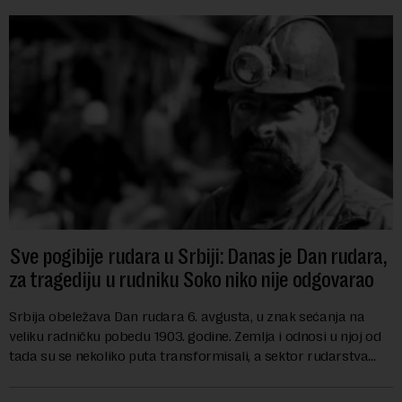
Sve pogibije rudara u Srbiji: Danas je Dan rudara,
za tragediju u rudniku Soko niko nije odgovarao
Srbija obeležava Dan rudara 6. avgusta, u znak sećanja na
veliku radničku pobedu 1903. godine. Zemlja i odnosi u njoj od
tada su se nekoliko puta transformisali, a sektor rudarstva
danas karakterišu velike r...