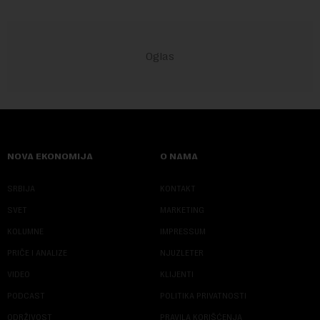
NOVA EKONOMIJA
O NAMA
SRBIJA
KONTAKT
SVET
MARKETING
KOLUMNE
IMPRESSUM
PRIČE I ANALIZE
NJUZLETER
VIDEO
KLIJENTI
PODCAST
POLITIKA PRIVATNOSTI
ODRŽIVOST
PRAVILA KORIŠĆENJA