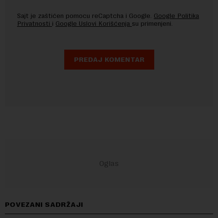
Sajt je zaštićen pomocu reCaptcha i Google.
Google Politika
Privatnosti
i
Google Uslovi Korišćenja
su primenjeni.
POVEZANI SADRŽAJI