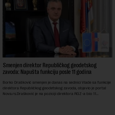
Smenjen direktor Republičkog geodetskog
zavoda: Napušta funkciju posle 11 godina
Borko Drašković smenjen je danas na sednici Vlade sa funkcije
direktora Republičkog geodetskog zavoda, objavio je portal
Nova.rs.Drašković je na poziciji direktora RGZ-a bio 11
godina.Kako piše Nova....