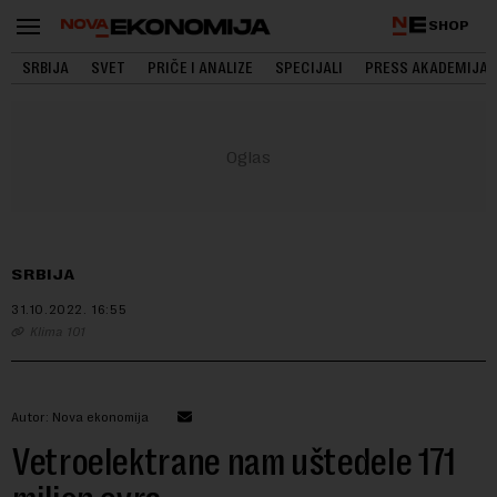
SHOP
SRBIJA
SVET
PRIČE I ANALIZE
SPECIJALI
PRESS AKADEMIJA
SRBIJA
31.10.2022.
16:55
Klima 101
Autor: Nova ekonomija
Vetroelektrane nam uštedele 171