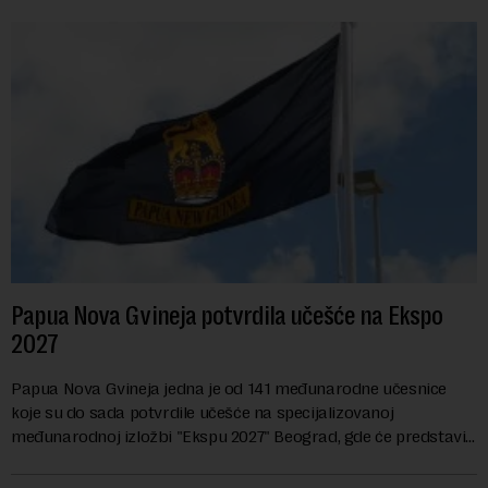
Papua Nova Gvineja potvrdila učešće na Ekspo
2027
Papua Nova Gvineja jedna je od 141 međunarodne učesnice
koje su do sada potvrdile učešće na specijalizovanoj
međunarodnoj izložbi "Ekspu 2027" Beograd, gde će predstaviti
i kao državu sa najvećom jezičkom ra...