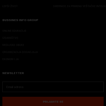
LEPŠI ŽIVOT
SMERNICE ZA PRIMENU VEŠTAČKE INTELI
BUSSINES INFO GROUP
ONLINE EDUKACIJE
IZDAVAŠTVO
MEDIJSKE OBUKE
ORGANIZACIJA DOGADJAJA
EKONOM I JA
NEWSLETTER
PRIJAVITE SE