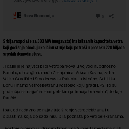
Srbija raspolaže sa 393 MW (megavata) instalisanih kapaciteta vetra
koji godišnje obeđuju količinu struje koju potroši u proseku 220 hiljada
srpskih domaćinstava.
„I dalje je je najveći broj vetroparkova u Vojvodini, odnosno
Banatu, u trouglu između Zrenjanina, Vršca i Kovina, zatim
Veliko Gradište i Smederevska Palanka, u istočnoj Srbiji ka
Boru. Imamo vetroelektranu Kostolac koju gradi EPS. To su
područja sa najjačim energetskim potencijalom vetra“, dodaje
Rančić.
Ipak, od nedavno se najavljuje širenje vetroelektrana i u
oblastima koja do sada nisu bila poznata po vetroelekranama.
„Postoje projekti i u drugim krajevima Srbije. U medijima ovih