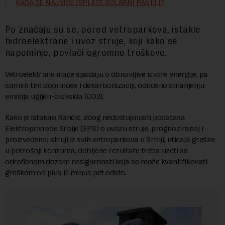
KADA SE NAJVIŠE ISPLATE SOLARNI PANELI?
Po značaju su se, pored vetroparkova, istakle
hidroelektrane i uvoz struje, koji kako se
napominje, povlači ogromne troškove.
Vetroelektrane inače spadaju o obnovljive izvore energije, pa
samim tim doprinose i dekarbonizaciji, odnosno smanjenju
emisija ugljen-dioksida (CO2).
Kako je istakao Rančić, zbog nedostupnosti podataka
Elektroprivrede Srbije (EPS) o uvozu struje, prognoziranoj i
proizvedenoj struji iz svih vetroparkova u Srbiji, uticaja greške
u potrošnji konzuma, dobijene rezultate treba uzeti sa
određenom dozom nesigurnosti koja se može kvantifikovati
greškom od plus ili minus pet odsto.