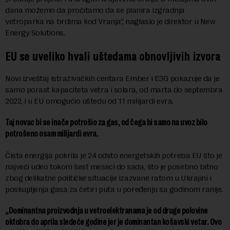
dana možemo da pročitamo da se planira izgradnja
vetroparka na brdima kod Vranja“, naglasio je direktor u New
Energy Solutions.
EU se uveliko hvali uštedama obnovljivih izvora
Novi izveštaj istraživačkih centara Ember i E3G pokazuje da je
samo porast kapaciteta vetra i solara, od marta do septembra
2022, i u EU omogućio uštedu od 11 milijardi evra.
Taj novac bi se inače potrošio za gas, od čega bi samo na uvoz bilo
potrošeno osam milijardi evra.
Čista energija pokrila je 24 odsto energetskih potreba EU što je
najveći udeo tokom šest meseci do sada, što je posebno bitno
zbog delikatne političke situacije izazvane ratom u Ukrajini i
poskupljenja gasa za četiri puta u poređenju sa godinom ranije.
„Dominantna proizvodnja u vetroelektranama je od druge polovine
oktobra do aprila sledeće godine jer je dominantan košavski vetar. Ovo