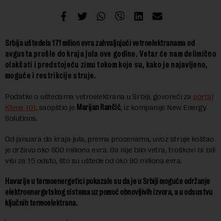
Srbija uštedela 171 milion evra zahvaljujući vetroelektranama
od
avgusta prošle do kraja jula ove godine. Vetar će nam delimično
olakšati i predstojeću zimu tokom koje su, kako je najavljeno,
moguće i restrikcije struje.
Podatke o uštedama vetroelektrana u Srbiji, govoreći za
portal
Klima 101
, saopštio je
Marijan Rančić
, iz kompanije New Energy
Solutions.
Od januara do kraja jula, prema procenama, uvoz struje koštao
je državu oko 600 miliona evra. Da nije bilo vetra, troškovi bi bili
viši za 15 odsto, što su uštede od oko 90 miliona evra.
Havarije u termoenergetici pokazale su da je u Srbiji moguće održanje
elektroenergetskog sistema uz pomoć obnovljivih izvora, a u odsustvu
ključnih termoelektrana.