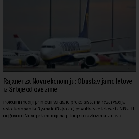
Rajaner za Novu ekonomiju: Obustavljamo letove
iz Srbije od ove zime
Pojedini mediji primetili su da je preko sistema rezervacija
avio-kompanija Ryanair (Rajaner) povukla sve letove iz Niša. U
odgovoru Novoj ekonomiji na pitanje o razlozima za ovo
povlačenje, ovaj avio-gigant...