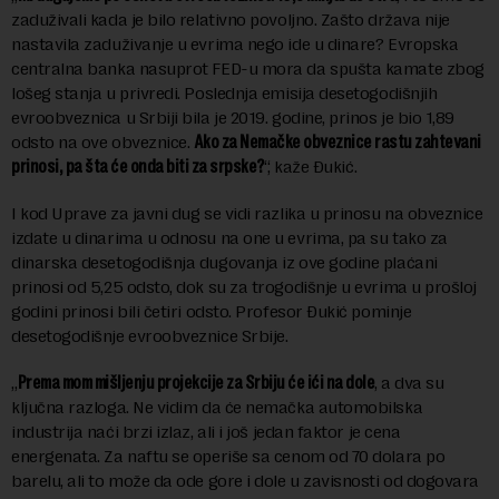
zaduživali kada je bilo relativno povoljno. Zašto država nije
nastavila zaduživanje u evrima nego ide u dinare? Evropska
centralna banka nasuprot FED-u mora da spušta kamate zbog
lošeg stanja u privredi. Poslednja emisija desetogodišnjih
evroobveznica u Srbiji bila je 2019. godine, prinos je bio 1,89
odsto na ove obveznice.
Ako za Nemačke obveznice rastu zahtevani
prinosi, pa šta će onda biti za srpske?
“, kaže Đukić.
I kod Uprave za javni dug se vidi razlika u prinosu na obveznice
izdate u dinarima u odnosu na one u evrima, pa su tako za
dinarska desetogodišnja dugovanja iz ove godine plaćani
prinosi od 5,25 odsto, dok su za trogodišnje u evrima u prošloj
godini prinosi bili četiri odsto. Profesor Đukić pominje
desetogodišnje evroobveznice Srbije.
„
Prema mom mišljenju projekcije za Srbiju će ići na dole
, a dva su
ključna razloga. Ne vidim da će nemačka automobilska
industrija naći brzi izlaz, ali i još jedan faktor je cena
energenata. Za naftu se operiše sa cenom od 70 dolara po
barelu, ali to može da ode gore i dole u zavisnosti od dogovara