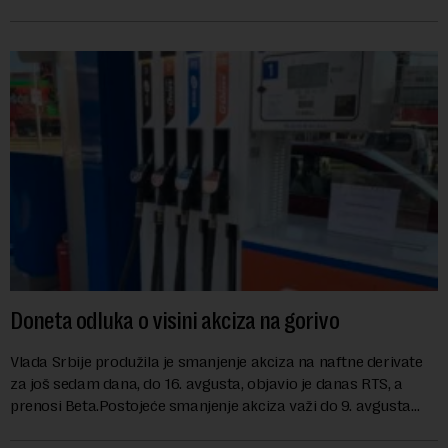
Kosovu, navodeći kao razlog njegove javn...
Doneta odluka o visini akciza na gorivo
Vlada Srbije produžila je smanjenje akciza na naftne derivate
za još sedam dana, do 16. avgusta, objavio je danas RTS, a
prenosi Beta.Postojeće smanjenje akciza važi do 9. avgusta
kao mera ublažavanja po...