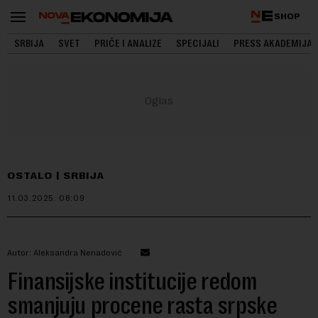
SHOP
SRBIJA
SVET
PRIČE I ANALIZE
SPECIJALI
PRESS AKADEMIJA
OSTALO
SRBIJA
11.03.2025.
08:09
Autor: Aleksandra Nenadović
Finansijske institucije redom
smanjuju procene rasta srpske