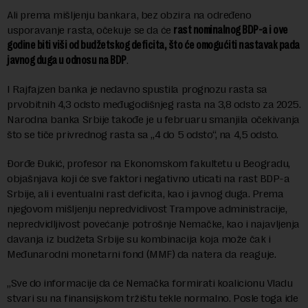
Ali prema mišljenju bankara, bez obzira na određeno
usporavanje rasta, očekuje se da će
rast nominalnog BDP-a i ove
godine biti viši od budžetskog deficita, što će omogućiti nastavak pada
javnog duga u odnosu na BDP
.
I Rajfajzen banka je nedavno spustila prognozu rasta sa
prvobitnih 4,3 odsto međugodišnjeg rasta na 3,8 odsto za 2025.
Narodna banka Srbije takođe je u februaru smanjila očekivanja
što se tiče privrednog rasta sa „4 do 5 odsto“, na 4,5 odsto.
Đorđe Đukić, profesor na Ekonomskom fakultetu u Beogradu,
objašnjava koji će sve faktori negativno uticati na rast BDP-a
Srbije, ali i eventualni rast deficita, kao i javnog duga. Prema
njegovom mišljenju nepredvidivost Trampove administracije,
nepredvidljivost povećanje potrošnje Nemačke, kao i najavljenja
davanja iz budžeta Srbije su kombinacija koja može čak i
Međunarodni monetarni fond (MMF) da natera da reaguje.
„Sve do informacije da će Nemačka formirati koalicionu Vladu
stvari su na finansijskom tržištu tekle normalno. Posle toga ide