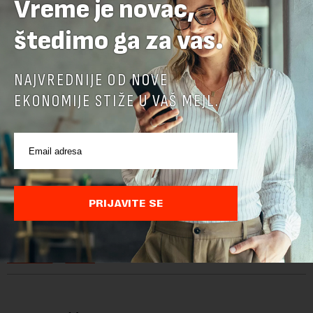
Vreme je novac,
štedimo ga za vas.
NAJVREDNIJE OD NOVE
EKONOMIJE STIŽE U VAŠ MEJL.
Preuzimanje delova teksta je dozvoljeno, ali uz obavezno navođenje
izvora i uz postavljanje linka ka izvornom tekstu na novaekonomija.rs
TEMA:
PRIJAVITE SE
BDP
BUDŽET
EU
FISKALNA POLITIKA
JAVNI DUG
KAMATNE STOPE
MINISTARSTVO FINANSIJA
MMF
NEMAČKA
OBVEZNICE
SRBIJA