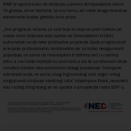
MMF je upozoravao na situaciju u javnim kompanijama skoro
15 godina, ali se vlastima za ovu temu, ali i neke druge hronične
ekonomske boljke, gledalo kroz prste.
„Sve prognoze vezano za rast koje se daju su pod rizikom, jer
svaka nova činjenica koja ispliva na finansijskom tržištu,
automatski uruši neke prethodne projekcije. Sada prognozirati
je krajnje profesionalno neutemeljno jer se toliko nesigurnosti
pojavljuje, ne samo na finansijskim tržištima već i u realnoj
sferi, a i svi veliki instituti su uzdržani, a iza te uzrdžanosti stoje
rezultati totalne nepredvidivosti daljeg ponašanja Trampove
adiministracije, ne samo zbog trgovinskog rata nego i zbog
mogućnosti izbijanja valutnog rata,“ objašnjava Đukić, navodeći
kao razlog zbog kojeg se ne upušta u proojekcije rasta BDP-a.