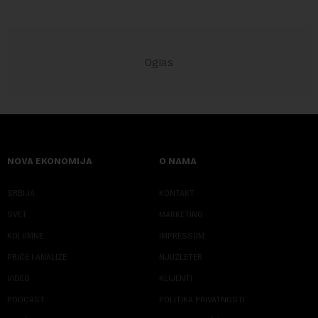
NOVA EKONOMIJA
O NAMA
SRBIJA
KONTAKT
SVET
MARKETING
KOLUMNE
IMPRESSUM
PRIČE I ANALIZE
NJUZLETER
VIDEO
KLIJENTI
PODCAST
POLITIKA PRIVATNOSTI