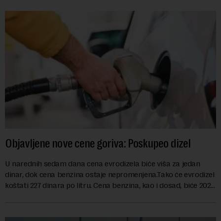
Objavljene nove cene goriva: Poskupeo dizel
U narednih sedam dana cena evrodizela biće viša za jedan
dinar, dok cena benzina ostaje nepromenjena.Tako će evrodizel
koštati 227 dinara po litru. Cena benzina, kao i dosad, biće 202
dinara po litru. ...