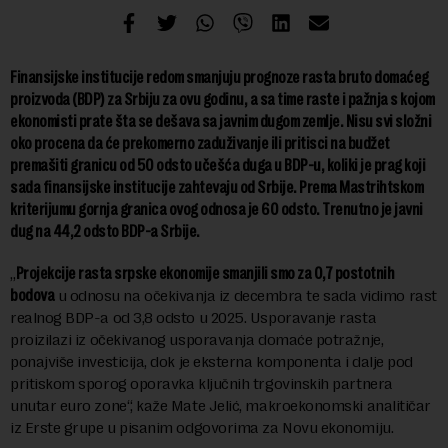
Finansijske institucije redom smanjuju prognoze rasta bruto domaćeg
proizvoda (BDP) za Srbiju za ovu godinu, a sa time raste i pažnja s kojom
ekonomisti prate šta se dešava sa javnim dugom zemlje. Nisu svi složni
oko procena da će prekomerno zaduživanje ili pritisci na budžet
premašiti granicu od 50 odsto učešća duga u BDP-u, koliki je prag koji
sada finansijske institucije zahtevaju od Srbije. Prema Mastrihtskom
kriterijumu gornja granica ovog odnosa je 60 odsto. Trenutno je javni
dug na 44,2 odsto BDP-a Srbije.
„
Projekcije rasta srpske ekonomije smanjili smo za 0,7 postotnih
bodova
u odnosu na očekivanja iz decembra te sada vidimo rast
realnog BDP-a od 3,8 odsto u 2025. Usporavanje rasta
proizilazi iz očekivanog usporavanja domaće potražnje,
ponajviše investicija, dok je eksterna komponenta i dalje pod
pritiskom sporog oporavka ključnih trgovinskih partnera
unutar euro zone“, kaže Mate Jelić, makroekonomski analitičar
iz Erste grupe u pisanim odgovorima za Novu ekonomiju.