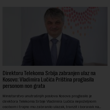
Direktoru Telekoma Srbija zabranjen ulaz na
Kosovo: Vladimira Lučića Priština proglasila
personom non grata
Ministarstvo unutrašnjih poslova Kosova proglasilo je
direktora Telekoma Srbije Vladimira Lučića nepoželjnom
osobom i trajno mu zabranilo ulazak, tranzit i boravak na