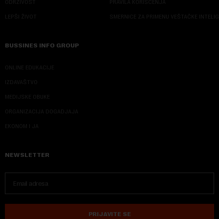
ODRŽIVOST
PRAVILA KORIŠĆENJA
LEPŠI ŽIVOT
SMERNICE ZA PRIMENU VEŠTAČKE INTELI
BUSSINES INFO GROUP
ONLINE EDUKACIJE
IZDAVAŠTVO
MEDIJSKE OBUKE
ORGANIZACIJA DOGADJAJA
EKONOM I JA
NEWSLETTER
PRIJAVITE SE