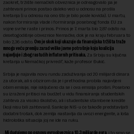
zaokret, tržište nemačkih obveznica je odreagovalo pa je
zahtevani prinos postao daleko veći u odnosu na prošla
kretanja (i u odnosu na ono što je bilo posle kovida). U martu,
nakon formiranja vlade i formiranja posebnog fonda EU za
vojne svrhe raste i prinos. Prinos je 7. marta bio 2,87 odsto na
desetogodišnje obveznice Nemačke, dok je na kraju februara to
bilo 2,36 odsto.
Ovo je skok koji ukazuje da finansijska tržišta traže
mnogo veću premiju zarad velike javne potrošnje koju koalicija
najavljuje i zbog rastućih inflatornih pritisaka.
Za Srbiju su ključna
kretanja u Nemačkoj privredi“, kaže profesor Đukić.
Srbija je najavila novu rundu zaduživanja od 20 milijardi dinara
za utorak, ali s obzirom da je i prethodna probila najavljeni
obim emisije, nije isključeno da se i ova emsiija proširi. Posebno
su izraženi pritisci na budžet u vidu finansiranja studentskih
zahteva za visoko školstvo, ali i studentske stambene kredite
(koji nisu bili zahtevani). Sankcije NIS-u će takođe predstavljati
dodatni trošak, dok zemlja nastavlja da uvozi energente, a loša
hidrološka situacija joj ne ide na ruku.
„
Mi dugujemo po osnovu evroobveznica 10,3 milijarde evra
, i to smo se