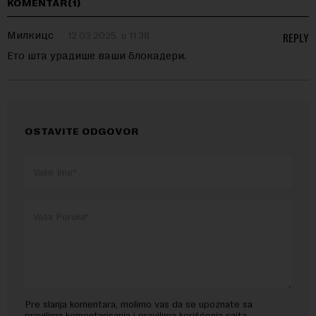
KOMENTAR(1)
Милкицс
12.03.2025. u 11:38
REPLY
Ето шта урадише ваши блокадери.
OSTAVITE ODGOVOR
Pre slanja komentara, molimo vas da se upoznate sa
pravilima komentarisanja i pravilima korišćenja sajta.