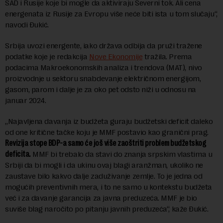
SAD i Rusije koje bi mogle da aktiviraju Severni tok. Ali cena
energenata iz Rusije za Evropu više neće biti ista u tom slučaju“,
navodi Đukić.
Srbija uvozi energente, iako država odbija da pruži tražene
podatke koje je redakcija
Nove Ekonomije
tražila. Prema
podacima Makroekonomskih analiza i trendova (MAT), nivo
proizvodnje u sektoru snabdevanje električnom energijom,
gasom, parom i dalje je za oko pet odsto niži u odnosu na
januar 2024.
„Najavljena davanja iz budžeta guraju budžetski deficit daleko
od one kritične tačke koju je MMF postavio kao granični prag.
Revizija stope BDP-a samo će još više zaoštriti problem budžetskog
deficita.
MMF bi trebalo da stavi do znanja srpskim vlastima u
Srbiji da bi mogli i da ukinu ovaj blagi aranžman, ukoliko ne
zaustave bilo kakvo dalje zaduživanje zemlje. To je jedna od
mogućih preventivnih mera, i to ne samo u kontekstu budžeta
već i za davanje garancija za javna preduzeća. MMF je bio
suviše blag naročito po pitanju javnih preduzeća“, kaže Đukić.