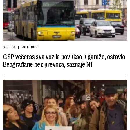
SRBIJA
AUTOBUSI
GSP večeras sva vozila povukao u garaže, ostavio
Beograđane bez prevoza, saznaje N1