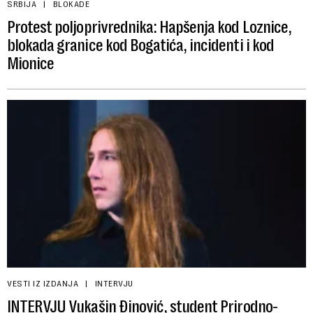
SRBIJA
BLOKADE
Protest poljoprivrednika: Hapšenja kod Loznice,
blokada granice kod Bogatića, incidenti i kod
Mionice
VESTI IZ IZDANJA
INTERVJU
INTERVJU Vukašin Đinović, student Prirodno-