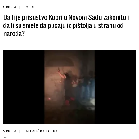
SRBIJA
KOBRE
Da li je prisustvo Kobri u Novom Sadu zakonito i
da li su smele da pucaju iz pištolja u strahu od
naroda?
SRBIJA
BALISTIČKA TORBA