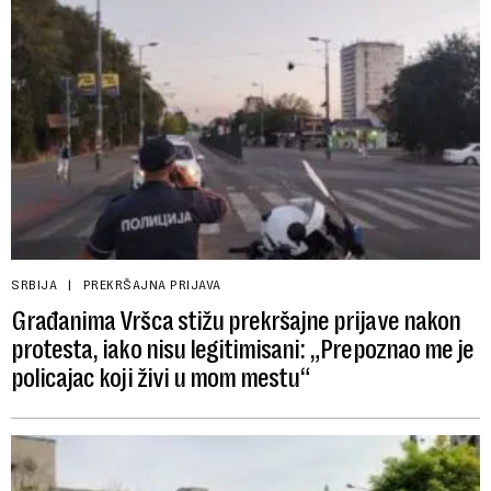
SRBIJA
PREKRŠAJNA PRIJAVA
Građanima Vršca stižu prekršajne prijave nakon
protesta, iako nisu legitimisani: „Prepoznao me je
policajac koji živi u mom mestu“