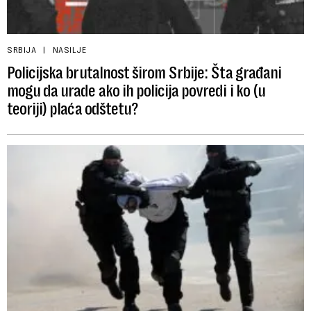
SRBIJA
NASILJE
Policijska brutalnost širom Srbije: Šta građani
mogu da urade ako ih policija povredi i ko (u
teoriji) plaća odštetu?