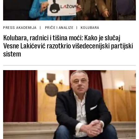
PRESS AKADEMIJA
PRIČE I ANALIZE
KOLUBARA
Kolubara, radnici i tišina moći: Kako je slučaj
Vesne Lakićević razotkrio višedecenijski partijski
sistem