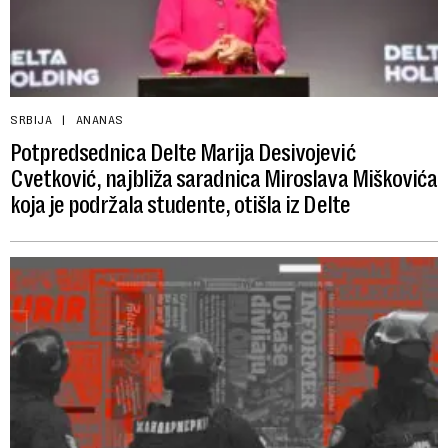
SRBIJA
ANANAS
Potpredsednica Delte Marija Desivojević
Cvetković, najbliža saradnica Miroslava Miškovića
koja je podržala studente, otišla iz Delte