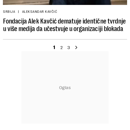
SRBIJA
ALEKSANDAR KAVČIĆ
Fondacija Alek Kavčić dematuje identične tvrdnje
u više medija da učestvuje u organizaciji blokada
1
2
3