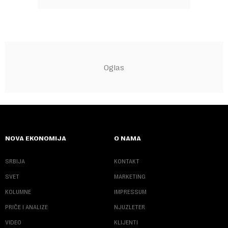
NOVA EKONOMIJA
O NAMA
SRBIJA
KONTAKT
SVET
MARKETING
KOLUMNE
IMPRESSUM
PRIČE I ANALIZE
NJUZLETER
VIDEO
KLIJENTI