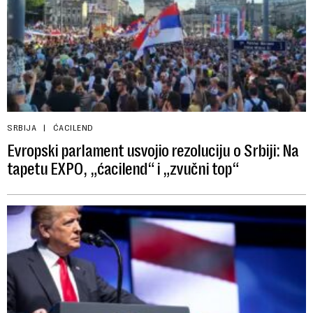
SRBIJA
ĆACILEND
Evropski parlament usvojio rezoluciju o Srbiji: Na
tapetu EXPO, „ćacilend“ i „zvučni top“