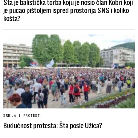
Šta je balistička torba koju je nosio član Kobri koji
je pucao pištoljem ispred prostorija SNS i koliko
košta?
SRBIJA
PROTESTI
Budućnost protesta: Šta posle Užica?