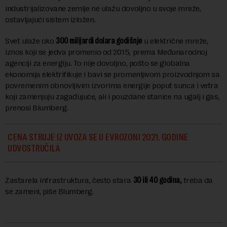
industrijalizovane zemlje ne ulažu dovoljno u svoje mreže,
ostavljajući sistem izložen.
Svet ulaže oko
300 milijardi dolara godišnje
u električne mreže,
iznos koji se jedva promenio od 2015, prema Međunarodnoj
agenciji za energiju. To nije dovoljno, pošto se globalna
ekonomija elektrifikuje i bavi se promenljivom proizvodnjom sa
povremenim obnovljivim izvorima energije poput sunca i vetra
koji zamenjuju zagađujuće, ali i pouzdane stanice na ugalj i gas,
prenosi Blumberg.
CENA STRUJE IZ UVOZA SE U EVROZONI 2021. GODINE
UDVOSTRUČILA
Zastarela infrastruktura, često stara
30 ili 40 godina,
treba da
se zameni, piše Blumberg.