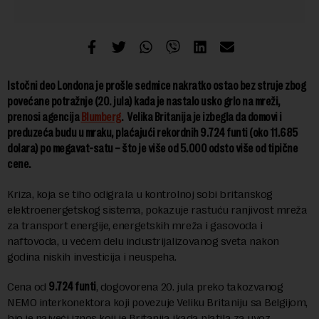
Istočni deo Londona je prošle sedmice nakratko ostao bez struje zbog
povećane potražnje (20. jula) kada je nastalo usko grlo na mreži,
prenosi agencija
Blumberg
.
Velika Britanija je izbegla da domovi i
preduzeća budu u mraku, plaćajući rekordnih 9.724 funti (oko 11.685
dolara) po megavat-satu – što je više od 5.000 odsto više od tipične
cene.
Kriza, koja se tiho odigrala u kontrolnoj sobi britanskog
elektroenergetskog sistema, pokazuje rastuću ranjivost mreža
za transport energije, energetskih mreža i gasovoda i
naftovoda, u većem delu industrijalizovanog sveta nakon
godina niskih investicija i neuspeha.
Cena od
9.724 funti
, dogovorena 20. jula preko takozvanog
NEMO interkonektora koji povezuje Veliku Britaniju sa Belgijom,
bio je najveći iznos koji je Britanija ikada platila za uvoz