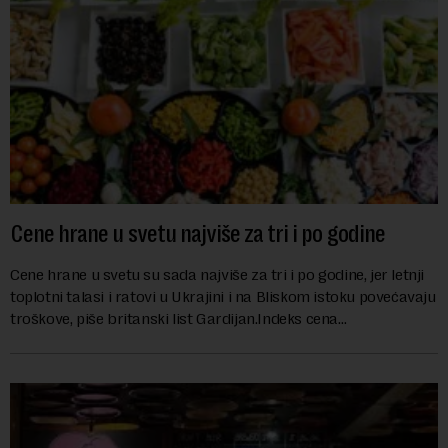
Cene hrane u svetu najviše za tri i po godine
Cene hrane u svetu su sada najviše za tri i po godine, jer letnji
toplotni talasi i ratovi u Ukrajini i na Bliskom istoku povećavaju
troškove, piše britanski list Gardijan.Indeks cena
prehrambenih proiz...