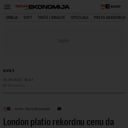
SHOP
SRBIJA
SVET
PRIČE I ANALIZE
SPECIJALI
PRESS AKADEMIJA
SVET
25.07.2022.
16:01
Bloomberg
Autor: Nova Ekonomija
London platio rekordnu cenu da