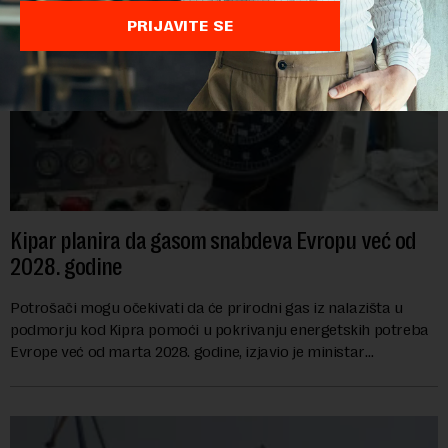
PRIJAVITE SE
Kipar planira da gasom snabdeva Evropu već od
2028. godine
Potrošači mogu očekivati da će prirodni gas iz nalazišta u
podmorju kod Kipra pomoći u pokrivanju energetskih potreba
Evrope već od marta 2028. godine, izjavio je ministar
energetike te ostrvske zemlje Ma...