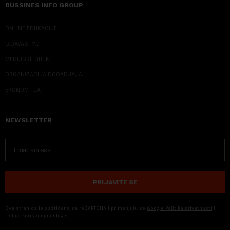
BUSSINES INFO GROUP
ONLINE EDUKACIJE
IZDAVAŠTVO
MEDIJSKE OBUKE
ORGANIZACIJA DOGADJAJA
EKONOM I JA
NEWSLETTER
PRIJAVITE SE
Ova stranica je zaštićena sa reCAPTCHA i primenjuju se
Google Politika privatnosti
i
Uslovi korišćenja usluge