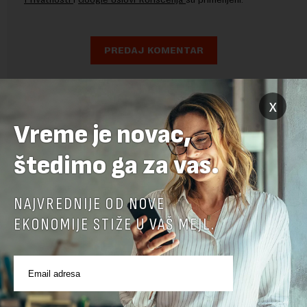
x
Vreme je novac,
štedimo ga za vas.
NAJVREDNIJE OD NOVE
EKONOMIJE STIŽE U VAŠ MEJL.
POVEZANI SADRŽAJI