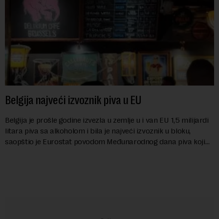
Belgija najveći izvoznik piva u EU
Belgija je prošle godine izvezla u zemlje u i van EU 1,5 milijardi
litara piva sa alkoholom i bila je najveći izvoznik u bloku,
saopštio je Eurostat povodom Međunarodnog dana piva koji
se obeležava danas. ...