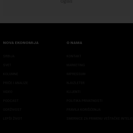
NOVA EKONOMIJA
O NAMA
SRBIJA
KONTAKT
SVET
MARKETING
KOLUMNE
IMPRESSUM
PRIČE I ANALIZE
NJUZLETER
VIDEO
KLIJENTI
PODCAST
POLITIKA PRIVATNOSTI
ODRŽIVOST
PRAVILA KORIŠĆENJA
LEPŠI ŽIVOT
SMERNICE ZA PRIMENU VEŠTAČKE INTELI