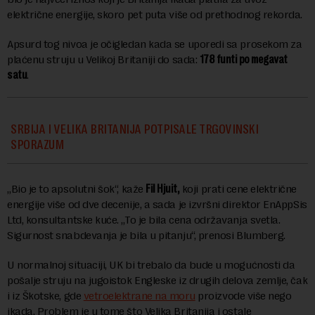
električne energije, skoro pet puta više od prethodnog rekorda.
Apsurd tog nivoa je očigledan kada se uporedi sa prosekom za
plaćenu struju u Velikoj Britaniji do sada:
178 funti po megavat
satu
.
SRBIJA I VELIKA BRITANIJA POTPISALE TRGOVINSKI
SPORAZUM
„Bio je to apsolutni šok“, kaže
Fil Hjuit,
koji prati cene električne
energije više od dve decenije, a sada je izvršni direktor EnAppSis
Ltd, konsultantske kuće. „To je bila cena održavanja svetla.
Sigurnost snabdevanja je bila u pitanju“, prenosi Blumberg.
U normalnoj situaciji, UK bi trebalo da bude u mogućnosti da
pošalje struju na jugoistok Engleske iz drugih delova zemlje, čak
i iz Škotske, gde
vetroelektrane na moru
proizvode više nego
ikada. Problem je u tome što Velika Britanija i ostale