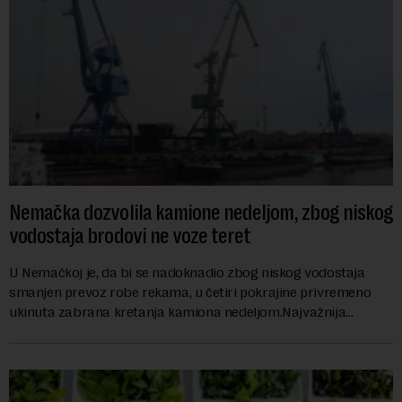
Nemačka dozvolila kamione nedeljom, zbog niskog
vodostaja brodovi ne voze teret
U Nemačkoj je, da bi se nadoknadio zbog niskog vodostaja
smanjen prevoz robe rekama, u četiri pokrajine privremeno
ukinuta zabrana kretanja kamiona nedeljom.Najvažnija
nemačka reka Rajna ima najniži vodo...