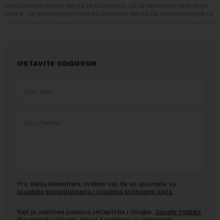
Preuzimanje delova teksta je dozvoljeno, ali uz obavezno navođenje
izvora i uz postavljanje linka ka izvornom tekstu na novaekonomija.rs
OSTAVITE ODGOVOR
Pre slanja komentara, molimo vas da se upoznate sa
pravilima komentarisanja i pravilima korišćenja sajta.
Sajt je zaštićen pomocu reCaptcha i Google.
Google Politika
Privatnosti
i
Google Uslovi Korišćenja
su primenjeni.