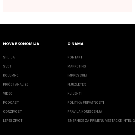
NOVA EKONOMIJA
O NAMA
SRBIJA
KONTAKT
SVET
MARKETING
KOLUMNE
IMPRESSUM
PRIČE I ANALIZE
NJUZLETER
VIDEO
KLIJENTI
PODCAST
POLITIKA PRIVATNOSTI
ODRŽIVOST
PRAVILA KORIŠĆENJA
LEPŠI ŽIVOT
SMERNICE ZA PRIMENU VEŠTAČKE INTELI