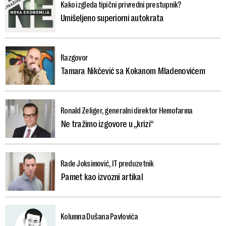
Kako izgleda tipični privredni prestupnik?
Umišeljeno superiorni autokrata
Razgovor
Tamara Nikčević sa Kokanom Mladenovićem
Ronald Zeliger, generalni direktor Hemofarma
Ne tražimo izgovore u „krizi“
Rade Joksimović, IT preduzetnik
Pamet kao izvozni artikal
Kolumna Dušana Pavlovića