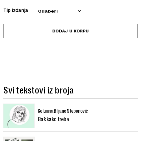
through
Tip izdanja
200 RSD
DODAJ U KORPU
Svi tekstovi iz broja
Kolumna Biljane Stepanović
Baš kako treba