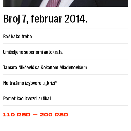
Broj 7, februar 2014.
Baš kako treba
Umišeljeno superiorni autokrata
Tamara Nikčević sa Kokanom Mladenovićem
Ne tražimo izgovore u „krizi“
Pamet kao izvozni artikal
Price
110
RSD
–
200
RSD
range:
110 RSD