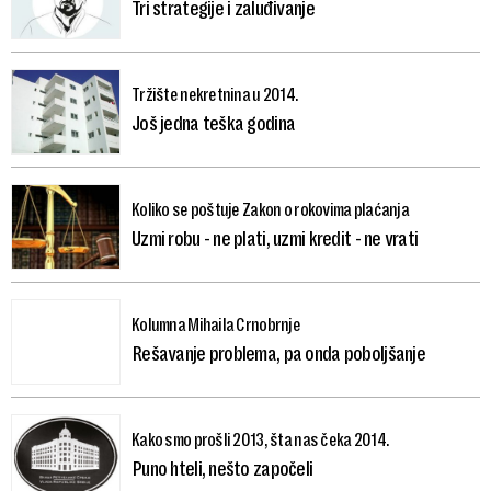
Tri strategije i zaluđivanje
Tržište nekretnina u 2014.
Još jedna teška godina
Koliko se poštuje Zakon o rokovima plaćanja
Uzmi robu - ne plati, uzmi kredit - ne vrati
Kolumna Mihaila Crnobrnje
Rešavanje problema, pa onda poboljšanje
Kako smo prošli 2013, šta nas čeka 2014.
Puno hteli, nešto započeli