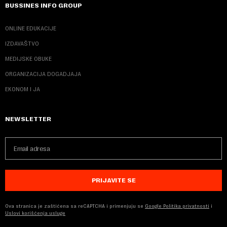
BUSSINES INFO GROUP
ONLINE EDUKACIJE
IZDAVAŠTVO
MEDIJSKE OBUKE
ORGANIZACIJA DOGADJAJA
EKONOM I JA
NEWSLETTER
PRIJAVITE SE
Ova stranica je zaštićena sa reCAPTCHA i primenjuju se
Google Politika privatnosti
i
Uslovi korišćenja usluge