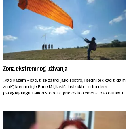
Zona ekstremnog uživanja
„Kad kažem - sad, ti se zatrči jako i oštro, i sedni tek kad ti dam
znak", komanduje Bane Miljković, instruktor u tandem
paraglajdingu, nakon što mi je pričvrstio remenje oko butina i
privezao me za...