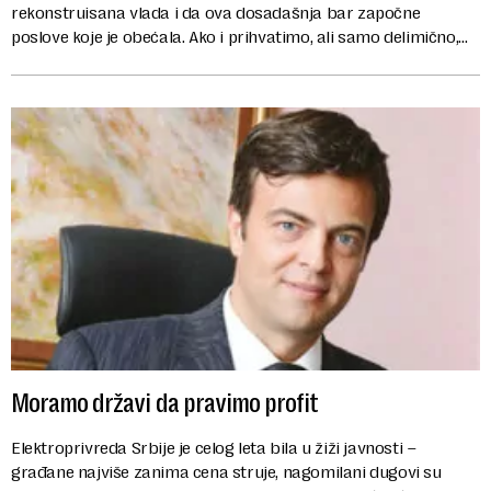
rekonstruisana vlada i da ova dosadašnja bar započne
poslove koje je obećala. Ako i prihvatimo, ali samo delimično,
da svaka nova vlada obično u pob...
Moramo državi da pravimo profit
Elektroprivreda Srbije je celog leta bila u žiži javnosti –
građane najviše zanima cena struje, nagomilani dugovi su