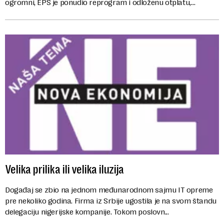
ogromni, EPS je ponudio reprogram i odloženu otplatu,
stvoreno je novo preduzeć...
Velika prilika ili velika iluzija
Događaj se zbio na jednom međunarodnom sajmu IT opreme
pre nekoliko godina. Firma iz Srbije ugostila je na svom štandu
delegaciju nigerijske kompanije. Tokom poslovn...