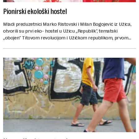
Pionirski ekološki hostel
Mladi preduzetnici Marko Ristovski i Milan Bogojević iz Užica,
otvorili su prvi eko- hostel u Užicu „Republik", tematski
„obojen" Titovom revolucijom i Užičkom republikom, prvom
oslobođenom teritorijom...