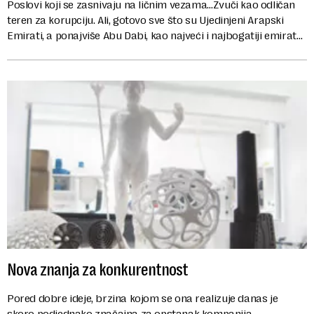
Poslovi koji se zasnivaju na ličnim vezama…Zvuči kao odličan
teren za korupciju. Ali, gotovo sve što su Ujedinjeni Arapski
Emirati, a ponajviše Abu Dabi, kao najveći i najbogatiji emirat
među njima, ...
Nova znanja za konkurentnost
Pored dobre ideje, brzina kojom se ona realizuje danas je
skoro podjednako značajna za opstanak kompanija.