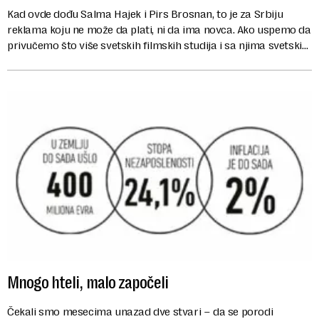
Kad ovde dođu Salma Hajek i Pirs Brosnan, to je za Srbiju
reklama koju ne može da plati, ni da ima novca. Ako uspemo da
privučemo što više svetskih filmskih studija i sa njima svetskih
zvezda, osim imi...
Mnogo hteli, malo započeli
Čekali smo mesecima unazad dve stvari – da se porodi