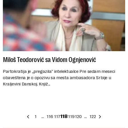
Miloš Teodorović sa Vidom Ognjenović
Partokratija je „pregazila" intelektualce Pre sedam meseci
obaveštena je o opozivu sa mesta ambasadora Srbije u
Kraljevini Danskoj. Knjiž...
1
…
116
117
118
119
120
…
122