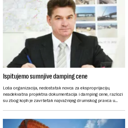
Ispitujemo sumnjive damping cene
Loša organizacija, nedostatak novca za eksproprijaciju,
neadekvatna projektna dokumentacija i damping cene, razlozi
su zbog kojih je završetak najvažnijeg drumskog pravca u
Srbiji ...