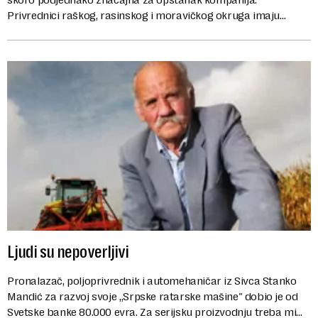
Privrednici raškog, rasinskog i moravičkog okruga imaju
priliku da svoje zamisli odmah oprobaj...
Ljudi su nepoverljivi
Pronalazač, poljoprivrednik i automehaničar iz Sivca Stanko
Mandić za razvoj svoje „Srpske ratarske mašine" dobio je od
Svetske banke 80.000 evra. Za serijsku proizvodnju treba mi