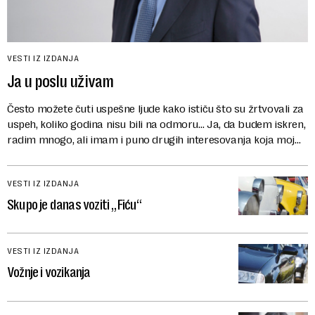
VESTI IZ IZDANJA
Ja u poslu uživam
Često možete čuti uspešne ljude kako ističu što su žrtvovali za
uspeh, koliko godina nisu bili na odmoru… Ja, da budem iskren,
radim mnogo, ali imam i puno drugih interesovanja koja moj
život čine komp...
VESTI IZ IZDANJA
Skupo je danas voziti „Fiću“
VESTI IZ IZDANJA
Vožnje i vozikanja