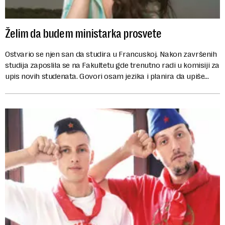
Želim da budem ministarka prosvete
Ostvario se njen san da studira u Francuskoj. Nakon završenih
studija zaposlila se na Fakultetu gde trenutno radi u komisiji za
upis novih studenata. Govori osam jezika i planira da upiše
doktorat iz o...