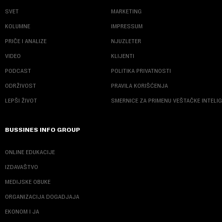
SVET
MARKETING
KOLUMNE
IMPRESSUM
PRIČE I ANALIZE
NJUZLETER
VIDEO
KLIJENTI
PODCAST
POLITIKA PRIVATNOSTI
ODRŽIVOST
PRAVILA KORIŠĆENJA
LEPŠI ŽIVOT
SMERNICE ZA PRIMENU VEŠTAČKE INTELI
BUSSINES INFO GROUP
ONLINE EDUKACIJE
IZDAVAŠTVO
MEDIJSKE OBUKE
ORGANIZACIJA DOGADJAJA
EKONOM I JA