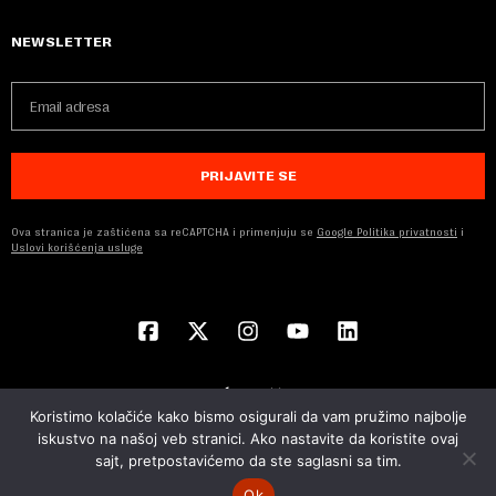
NEWSLETTER
PRIJAVITE SE
Ova stranica je zaštićena sa reCAPTCHA i primenjuju se
Google Politika privatnosti
i
Uslovi korišćenja usluge
Koristimo kolačiće kako bismo osigurali da vam pružimo najbolje
iskustvo na našoj veb stranici. Ako nastavite da koristite ovaj
sajt, pretpostavićemo da ste saglasni sa tim.
© 2026 NOVA EKONOMIJA | SVA PRAVA ZADŽANA | DEVELOPED BY
CUBES
Ok