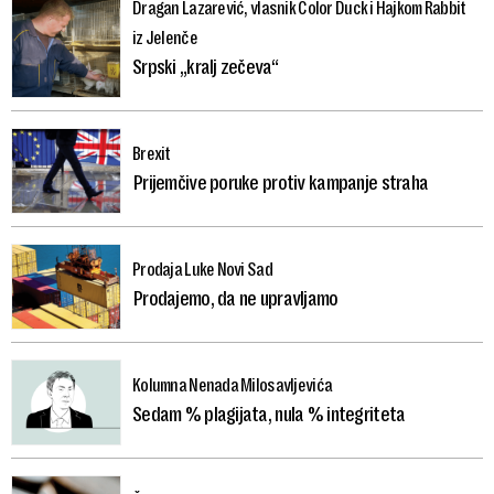
Dragan Lazarević, vlasnik Color Duck i Hajkom Rabbit
iz Jelenče
Srpski „kralj zečeva“
Brexit
Prijemčive poruke protiv kampanje straha
Prodaja Luke Novi Sad
Prodajemo, da ne upravljamo
Kolumna Nenada Milosavljevića
Sedam % plagijata, nula % integriteta