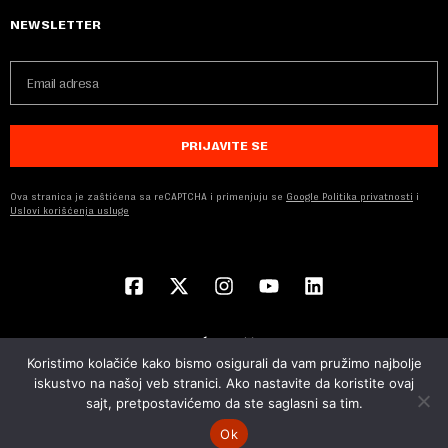
NEWSLETTER
PRIJAVITE SE
Ova stranica je zaštićena sa reCAPTCHA i primenjuju se
Google Politika privatnosti
i
Uslovi korišćenja usluge
Koristimo kolačiće kako bismo osigurali da vam pružimo najbolje
iskustvo na našoj veb stranici. Ako nastavite da koristite ovaj
sajt, pretpostavićemo da ste saglasni sa tim.
© 2026 NOVA EKONOMIJA | SVA PRAVA ZADŽANA | DEVELOPED BY
CUBES
Ok