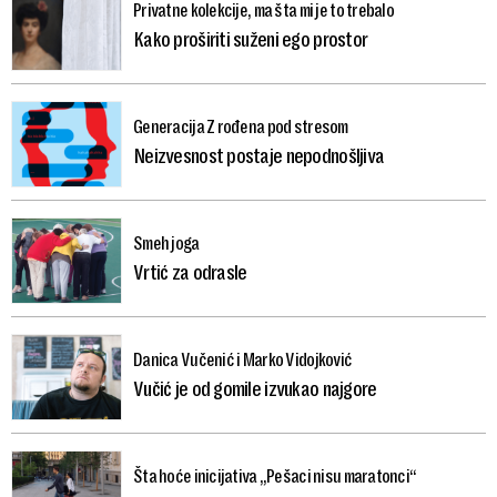
Privatne kolekcije, ma šta mi je to trebalo
Kako proširiti suženi ego prostor
Generacija Z rođena pod stresom
Neizvesnost postaje nepodnošljiva
Smeh joga
Vrtić za odrasle
Danica Vučenić i Marko Vidojković
Vučić je od gomile izvukao najgore
Šta hoće inicijativa „Pešaci nisu maratonci“