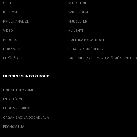
SVET
MARKETING
KOLUMNE
IMPRESSUM
PRIČE I ANALIZE
NJUZLETER
VIDEO
KLIJENTI
PODCAST
POLITIKA PRIVATNOSTI
ODRŽIVOST
PRAVILA KORIŠĆENJA
LEPŠI ŽIVOT
SMERNICE ZA PRIMENU VEŠTAČKE INTELI
BUSSINES INFO GROUP
ONLINE EDUKACIJE
IZDAVAŠTVO
MEDIJSKE OBUKE
ORGANIZACIJA DOGADJAJA
EKONOM I JA