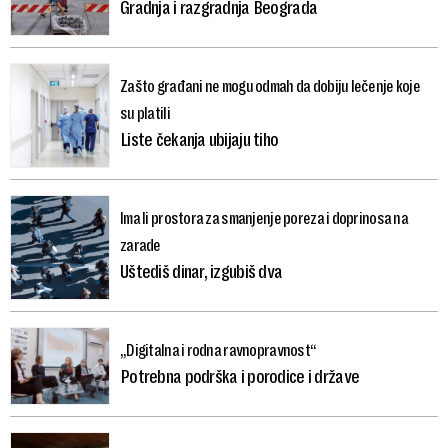
Gradnja i razgradnja Beograda
Zašto građani ne mogu odmah da dobiju lečenje koje
su platili
Liste čekanja ubijaju tiho
Ima li prostora za smanjenje poreza i doprinosa na
zarade
Uštediš dinar, izgubiš dva
„Digitalna i rodna ravnopravnost“
Potrebna podrška i porodice i države