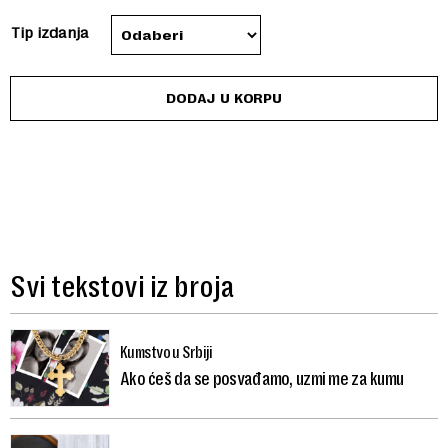
through
Tip izdanja
200 RSD
DODAJ U KORPU
Svi tekstovi iz broja
Kumstvo u Srbiji
Ako ćeš da se posvađamo, uzmi me za kumu