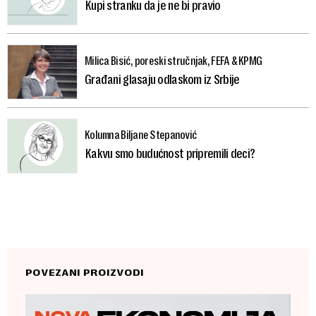
Kupi stranku da je ne bi pravio
Milica Bisić, poreski stručnjak, FEFA & KPMG
Građani glasaju odlaskom iz Srbije
Kolumna Biljane Stepanović
Kakvu smo budućnost pripremili deci?
POVEZANI PROIZVODI