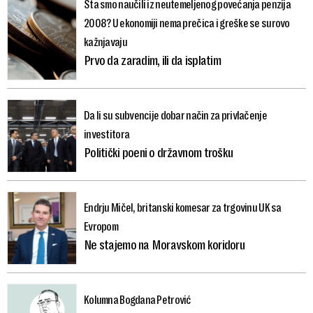
Šta smo naučili iz neutemeljenog povećanja penzija
2008? U ekonomiji nema prečica i greške se surovo
kažnjavaju
Prvo da zaradim, ili da isplatim
Da li su subvencije dobar način za privlačenje
investitora
Politički poeni o državnom trošku
Endrju Mičel, britanski komesar za trgovinu UK sa
Evropom
Ne stajemo na Moravskom koridoru
Kolumna Bogdana Petrović