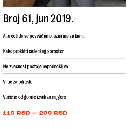
Broj 61, jun 2019.
Ako ćeš da se posvađamo, uzmi me za kumu
Kako proširiti suženi ego prostor
Neizvesnost postaje nepodnošljiva
Vrtić za odrasle
Vučić je od gomile izvukao najgore
Price
110
RSD
–
200
RSD
range:
110 RSD