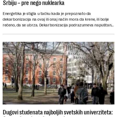
Srbiju – pre nego nuklearka
Energetika je stigla u tačku kada je prepoznato da
dekarbonizacija na ovaj ili onaj način mora da krene, ili bolje
rečeno, da se ubrza. Dekarbonizacija podrazumeva napuštanje
fosilnih goriva (ugalj, nafta i ...
Dugovi studenata najboljih svetskih univerziteta: