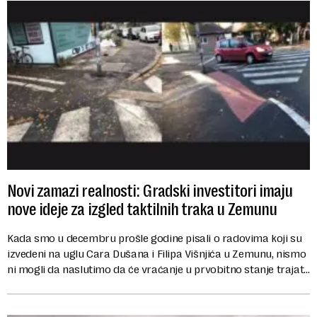
Novi zamazi realnosti: Gradski investitori imaju
nove ideje za izgled taktilnih traka u Zemunu
Kada smo u decembru prošle godine pisali o radovima koji su
izvedeni na uglu Cara Dušana i Filipa Višnjića u Zemunu, nismo
ni mogli da naslutimo da će vraćanje u prvobitno stanje trajati
više od godinu dana....