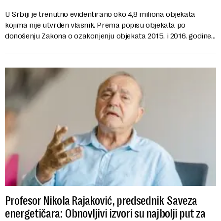
U Srbiji je trenutno evidentirano oko 4,8 miliona objekata
kojima nije utvrđen vlasnik. Prema popisu objekata po
donošenju Zakona o ozakonjenju objekata 2015. i 2016. godine,
utvrđeno je da je izgrađeno nešt...
Profesor Nikola Rajaković, predsednik Saveza
energetičara: Obnovljivi izvori su najbolji put za