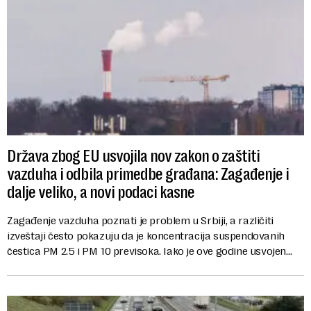
Država zbog EU usvojila nov zakon o zaštiti
vazduha i odbila primedbe građana: Zagađenje i
dalje veliko, a novi podaci kasne
Zagađenje vazduha poznati je problem u Srbiji, a različiti
izveštaji često pokazuju da je koncentracija suspendovanih
čestica PM 2.5 i PM 10 previsoka. Iako je ove godine usvojen
novi Zakon o zaštiti vazduha...