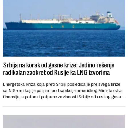
Srbija na korak od gasne krize: Jedino rešenje
radikalan zaokret od Rusije ka LNG izvorima
Energetska kriza koja preti Srbiji posledica je pre svega krize
sa NIS-om koji je potpao pod sankcije američkog Ministarstva
finansija, a potom i potpune zavisnosti Srbije od ruskog gasa.
U globalnim geoplit...