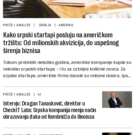
PRIČE I ANALIZE
SRBIJA
AMERIKA
Kako srpski startapi posluju na američkom
tržištu: Od milionskih akvizicija, do uspešnog
širenja biznisa
Tokom proteklih nekoliko godina, američke kompanije kupile su
nekoliko srpskih startapa - i to za ozbiljne količine novca. Za
srpske startape, američke firme davale su milione dolara. Ipak,
postoje i startap...
PRIČE I ANALIZE
AI
Intervju: Dragan Tanasković, direktor u
CheckIT Labs: Srpska kompanija menja način
obrazovanja đaka od Kembridža do Ilinoissa