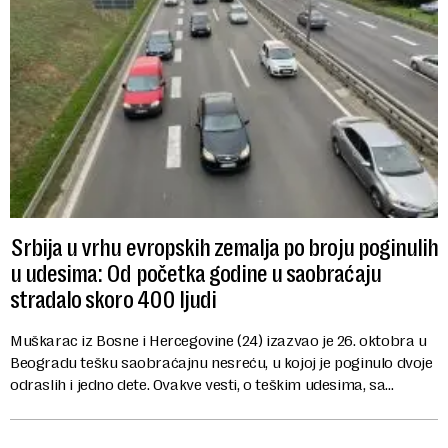
Srbija u vrhu evropskih zemalja po broju poginulih
u udesima: Od početka godine u saobraćaju
stradalo skoro 400 ljudi
Muškarac iz Bosne i Hercegovine (24) izazvao je 26. oktobra u
Beogradu tešku saobraćajnu nesreću, u kojoj je poginulo dvoje
odraslih i jedno dete. Ovakve vesti, o teškim udesima, sa
poginulima i teško povrđe...