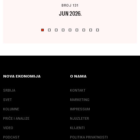
BROJ 131
JUN 2026.
NOVA EKONOMIJA
O NAMA
SRBIJA
KONTAKT
SVET
MARKETING
KOLUMNE
IMPRESSUM
PRIČE I ANALIZE
NJUZLETER
VIDEO
KLIJENTI
PODCAST
POLITIKA PRIVATNOSTI