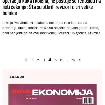
operaciju kuka i kolena, ne poštuje se redosled na
listi čekanja: Šta su otkrili revizori u tri velike
bolnice
Iako je Pravilnikom o listama čekanja određeno da na
operaciju kuka i kolena može da se čeka najviše godinu dana,
neki pacijenti će na ovu intervenciju čekati i 16 godina, utvrdila
je Državna revizorska inst...
1
2
3
4
5
6
…
76
IZDANJA