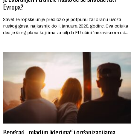
Evropa?
Savet Evropske unije predložio je potpunu zarbranu uvoza
ruskog gasa, najkasnije do 1. januara 2028. godine. Ova odluka
deo je šireg plana koji ima za cilj da EU učini "nezavisnom od
ruskih energenata". Najv...
Beograd „mladim liderima“ i organizacijama