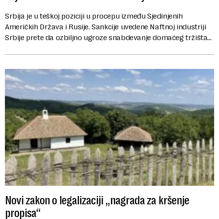
Srbija je u teškoj poziciji u procepu između Sjedinjenih
Američkih Država i Rusije. Sankcije uvedene Naftnoj industriji
Srbije prete da ozbiljno ugroze snabdevanje domaćeg tržišta
derivatima, kao i rad samog...
Novi zakon o legalizaciji „nagrada za kršenje
propisa“