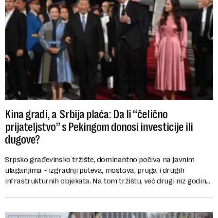
Kina gradi, a Srbija plaća: Da li “čelično
prijateljstvo” s Pekingom donosi investicije ili
dugove?
Srpsko građevinsko tržište, dominantno počiva na javnim
ulaganjima - izgradnji puteva, mostova, pruga i drugih
infrastrukturnih objekata. Na tom tržištu, već drugi niz godina
dominira jedna zemlja - Kina. ...