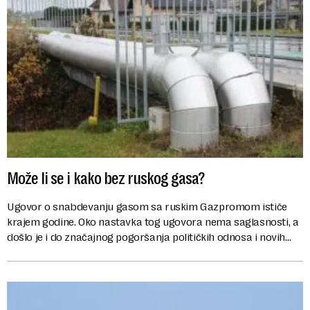
Može li se i kako bez ruskog gasa?
Ugovor o snabdevanju gasom sa ruskim Gazpromom ističe
krajem godine. Oko nastavka tog ugovora nema saglasnosti, a
došlo je i do značajnog pogoršanja političkih odnosa i novih
optužbi iz Moskve, direktno usme...