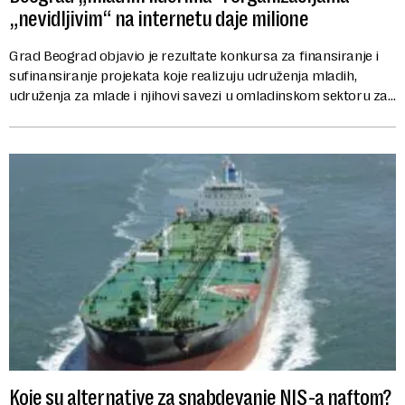
„nevidljivim“ na internetu daje milione
Grad Beograd objavio je rezultate konkursa za finansiranje i
sufinansiranje projekata koje realizuju udruženja mladih,
udruženja za mlade i njihovi savezi u omladinskom sektoru za
2025. godinu. Za ove namene...
Koje su alternative za snabdevanje NIS-a naftom?