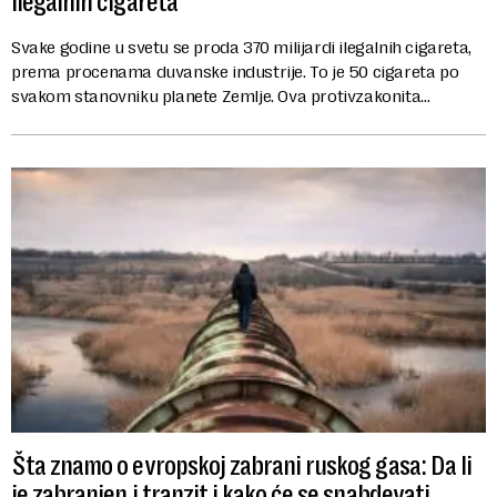
ilegalnih cigareta
Svake godine u svetu se proda 370 milijardi ilegalnih cigareta,
prema procenama duvanske industrije. To je 50 cigareta po
svakom stanovniku planete Zemlje. Ova protivzakonita
trgovina ostavlja države širom s...
Šta znamo o evropskoj zabrani ruskog gasa: Da li
je zabranjen i tranzit i kako će se snabdevati