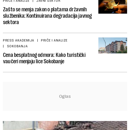
PRIČE I ANALIZE
JAVNI SEKTOR
Zašto se menja zakon o platama državnih
službenika: Kontinuirana degradacija javnog
sektora
PRESS AKADEMIJA
PRIČE I ANALIZE
SOKOBANJA
Cena besplatnog odmora: Kako turistički
vaučeri menjaju lice Sokobanje