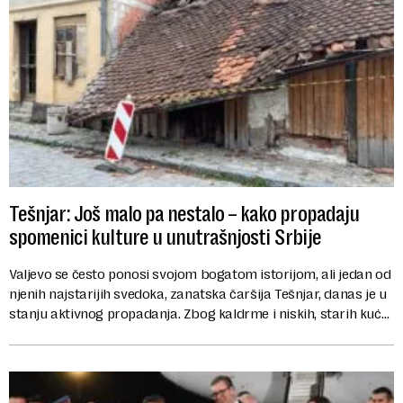
Tešnjar: Još malo pa nestalo – kako propadaju
spomenici kulture u unutrašnjosti Srbije
Valjevo se često ponosi svojom bogatom istorijom, ali jedan od
njenih najstarijih svedoka, zanatska čaršija Tešnjar, danas je u
stanju aktivnog propadanja. Zbog kaldrme i niskih, starih kuća,
česta su poređe...