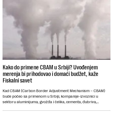
Kako do primene CBAM u Srbiji? Uvođenjem
merenja bi prihodovao i domaći budžet, kaže
Fiskalni savet
Kad CBAM (Carbon Border Adjustment Mechanism – CBAM)
bude počeo sa primenom u Srbiji, kompanije-izvoznici u
sektoru aluminijuma, gvožđa i čelika, cementa, đubriva,
vodonika i električne energije počeće da pl...