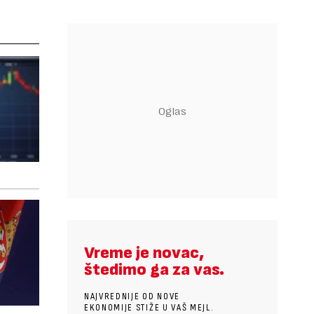
Vreme je novac,
štedimo ga za vas.
NAJVREDNIJE OD NOVE
EKONOMIJE STIŽE U VAŠ MEJL.