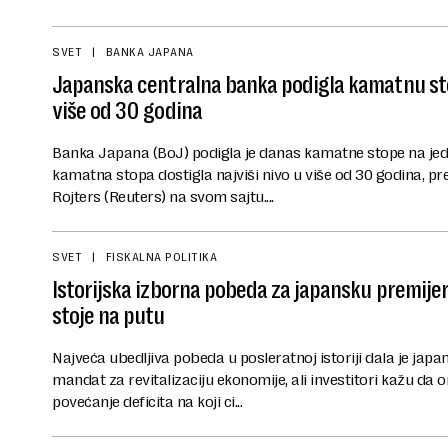
SVET
BANKA JAPANA
Japanska centralna banka podigla kamatnu sto
više od 30 godina
Banka Japana (BoJ) podigla je danas kamatne stope na jeda
kamatna stopa dostigla najviši nivo u više od 30 godina, pr
Rojters (Reuters) na svom sajtu....
SVET
FISKALNA POLITIKA
Istorijska izborna pobeda za japansku premijerku
stoje na putu
Najveća ubedljiva pobeda u posleratnoj istoriji dala je jap
mandat za revitalizaciju ekonomije, ali investitori kažu da
povećanje deficita na koji ci...