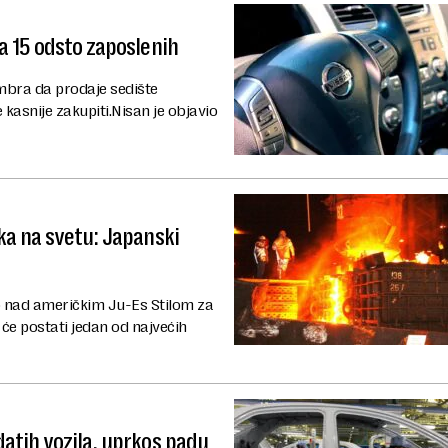
a 15 odsto zaposlenih
mbra da prodaje sedište
 kasnije zakupiti.Nisan je objavio
ka na svetu: Japanski
vo nad američkim Ju-Es Stilom za
 će postati jedan od najvećih
atih vozila, uprkos padu