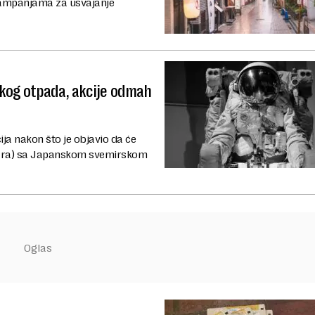
kampanjama za usvajanje
skog otpada, akcije odmah
ja nakon što je objavio da će
dolara) sa Japanskom svemirskom