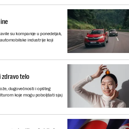
dine
avile su kompanije u ponedeljak,
 automobilske industrije koji
i zdravo telo
ože, dugovečnosti i opšteg
lturom koje mogu poboljšati sjaj