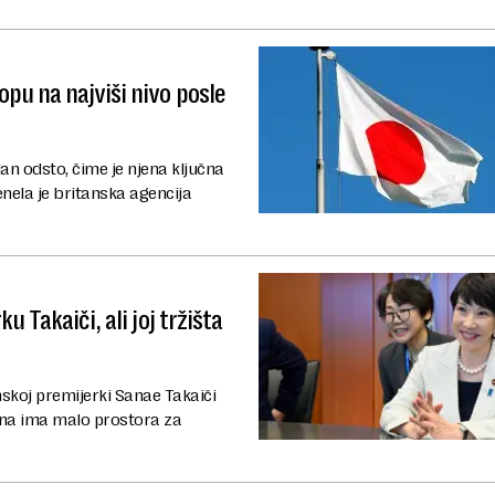
pu na najviši nivo posle
n odsto, čime je njena ključna
enela je britanska agencija
 Takaiči, ali joj tržišta
anskoj premijerki Sanae Takaiči
 ona ima malo prostora za