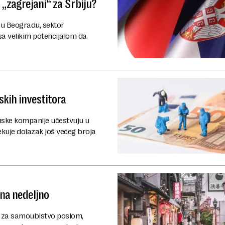
 „zagrejani“ za Srbiju?
u Beogradu, sektor
 sa velikim potencijalom da
skih investitora
nske kompanije učestvuju u
ekuje dolazak još većeg broja
ana nedeljno
eč za samoubistvo poslom,