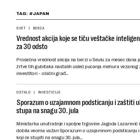
TAG: #JAPAN
SVET
BERZA
Vrednost akcija koje se tiču veštačke inteligen
za 30 odsto
Prosečna vrednost akcija na berzi u Seulu za mesec dana pa
žrtve tih gubitaka nastalih usled pucanja mehura vezanog z
investitori - obični građ...
OSTALO
INVESTICIJE
Sporazum o uzajamnom podsticanju i zaštiti ul
stupa na snagu 30. jula
Ministarka unutrašnje i spoljne trgovine Jagoda Lazarević izj
dobila veoma važan Sporazum o uzajamnom podsticanju i z
koji će stupiti na snagu 30. jula...