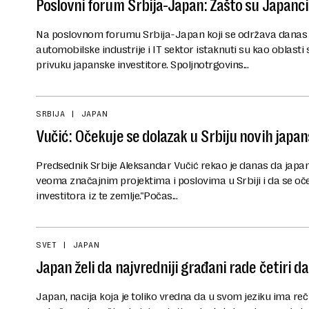
Poslovni forum Srbija-Japan: Zašto su Japanci
Na poslovnom forumu Srbija-Japan koji se održava danas 
automobilske industrije i IT sektor istaknuti su kao oblasti
privuku japanske investitore. Spoljnotrgovins...
SRBIJA
JAPAN
Vučić: Očekuje se dolazak u Srbiju novih japan
Predsednik Srbije Aleksandar Vučić rekao je danas da japa
veoma značajnim projektima i poslovima u Srbiji i da se oč
investitora iz te zemlje."Počas...
SVET
JAPAN
Japan želi da najvredniji građani rade četiri d
Japan, nacija koja je toliko vredna da u svom jeziku ima r