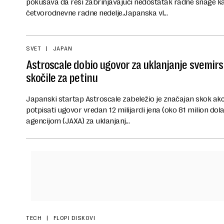
pokušava da reši zabrinjavajući nedostatak radne snage 
četvorodnevne radne nedelje.Japanska vl...
SVET
JAPAN
Astroscale dobio ugovor za uklanjanje svemir
skočile za petinu
Japanski startap Astroscale zabeležio je značajan skok akci
potpisati ugovor vredan 12 milijardi jena (oko 81 milion 
agencijom (JAXA) za uklanjanj...
TECH
FLOPI DISKOVI