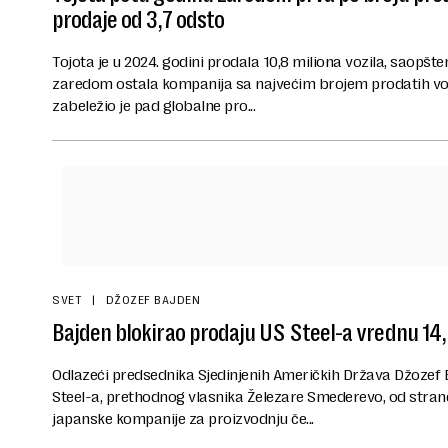
prodaje od 3,7 odsto
Tojota je u 2024. godini prodala 10,8 miliona vozila, saopšte
zaredom ostala kompanija sa najvećim brojem prodatih vo
zabeležio je pad globalne pro...
SVET
DŽOZEF BAJDEN
Bajden blokirao prodaju US Steel-a vrednu 14,9
Odlazeći predsednika Sjedinjenih Američkih Država Džozef 
Steel-a, prethodnog vlasnika Železare Smederevo, od stran
japanske kompanije za proizvodnju če...