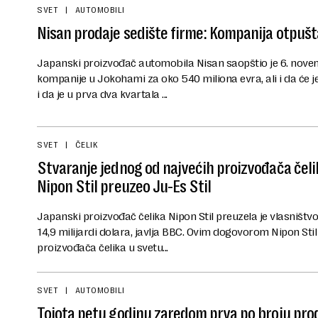
SVET
AUTOMOBILI
Nisan prodaje sedište firme: Kompanija otpušt
Japanski proizvođač automobila Nisan saopštio je 6. nove
kompanije u Jokohami za oko 540 miliona evra, ali i da će je
i da je u prva dva kvartala ...
SVET
ČELIK
Stvaranje jednog od najvećih proizvođača čeli
Nipon Stil preuzeo Ju-Es Stil
Japanski proizvođač čelika Nipon Stil preuzela je vlasništ
14,9 milijardi dolara, javlja BBC. Ovim dogovorom Nipon Stil
proizvođača čelika u svetu...
SVET
AUTOMOBILI
Tojota petu godinu zaredom prva po broju prod