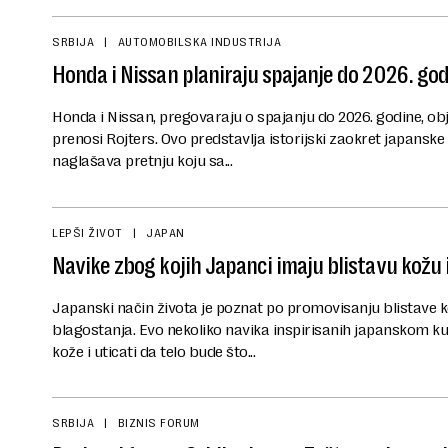
SRBIJA
AUTOMOBILSKA INDUSTRIJA
Honda i Nissan planiraju spajanje do 2026. go
Honda i Nissan, pregovaraju o spajanju do 2026. godine, obj
prenosi Rojters. Ovo predstavlja istorijski zaokret japanske
naglašava pretnju koju sa...
LEPŠI ŽIVOT
JAPAN
Navike zbog kojih Japanci imaju blistavu kožu 
Japanski način života je poznat po promovisanju blistave k
blagostanja. Evo nekoliko navika inspirisanih japanskom ku
kože i uticati da telo bude što...
SRBIJA
BIZNIS FORUM