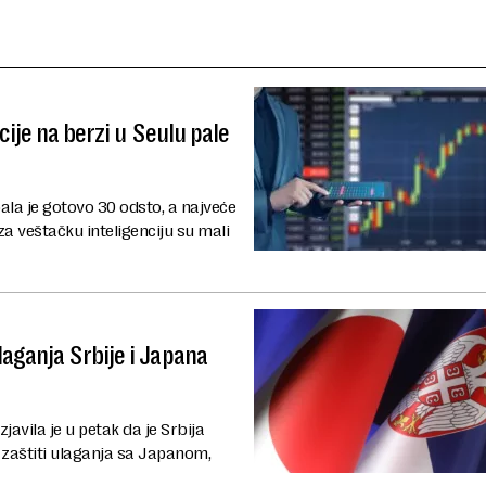
cije na berzi u Seulu pale
la je gotovo 30 odsto, a najveće
a veštačku inteligenciju su mali
aganja Srbije i Japana
avila je u petak da je Srbija
aštiti ulaganja sa Japanom,