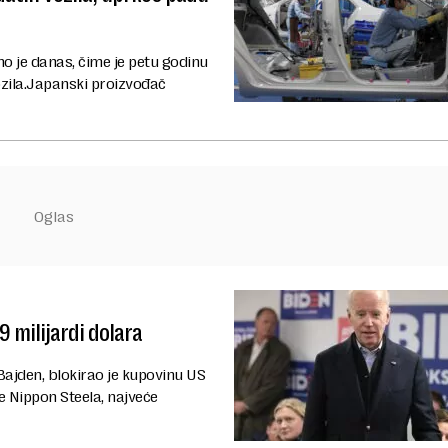
no je danas, čime je petu godinu
zila.Japanski proizvođač
 milijardi dolara
Bajden, blokirao je kupovinu US
e Nippon Steela, najveće