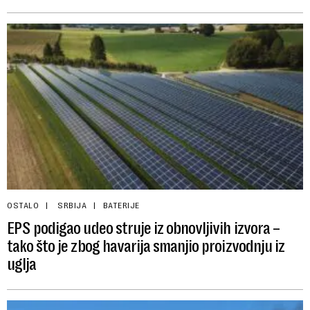
OSTALO
SRBIJA
BATERIJE
EPS podigao udeo struje iz obnovljivih izvora –
tako što je zbog havarija smanjio proizvodnju iz
uglja