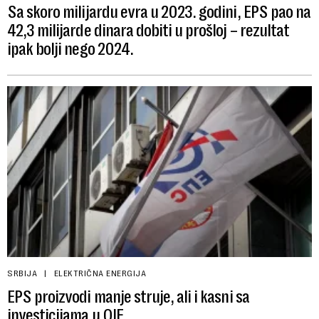
Sa skoro milijardu evra u 2023. godini, EPS pao na
42,3 milijarde dinara dobiti u prošloj – rezultat
ipak bolji nego 2024.
SRBIJA
ELEKTRIČNA ENERGIJA
EPS proizvodi manje struje, ali i kasni sa
investicijama u OIE