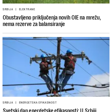
SRBIJA
ELEKTRANE
Obustavljeno priključenja novih OIE na mrežu,
nema rezerve za balansiranje
SRBIJA
ENERGETSKA EFIKASNOST
Svetski dan energetske efikasnosti: U Srbiji