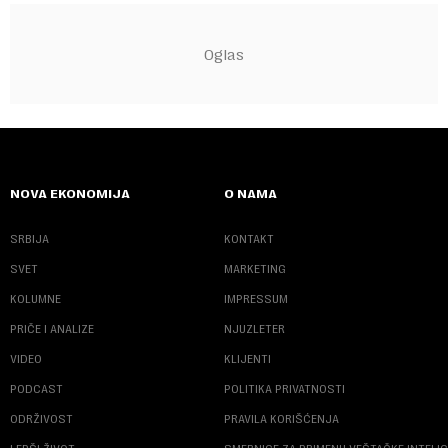
NOVA EKONOMIJA
O NAMA
SRBIJA
KONTAKT
SVET
MARKETING
KOLUMNE
IMPRESSUM
PRIČE I ANALIZE
NJUZLETER
VIDEO
KLIJENTI
PODCAST
POLITIKA PRIVATNOSTI
ODRŽIVOST
PRAVILA KORIŠĆENJA