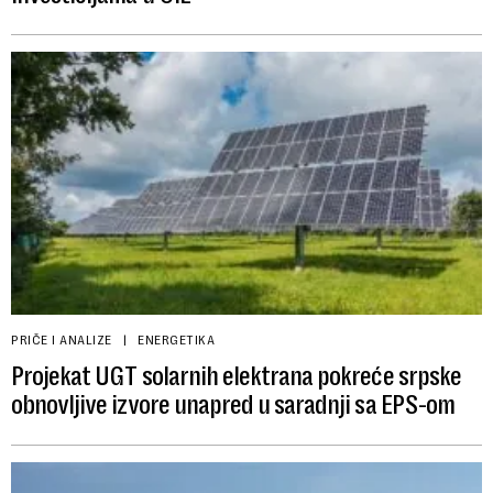
PRIČE I ANALIZE
ENERGETIKA
Projekat UGT solarnih elektrana pokreće srpske
obnovljive izvore unapred u saradnji sa EPS-om