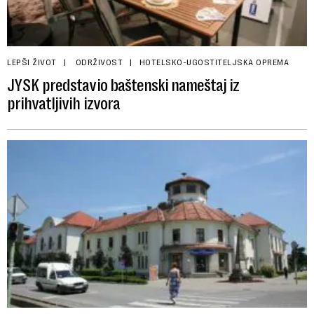
LEPŠI ŽIVOT
ODRŽIVOST
HOTELSKO-UGOSTITELJSKA OPREMA
JYSK predstavio baštenski nameštaj iz
prihvatljivih izvora