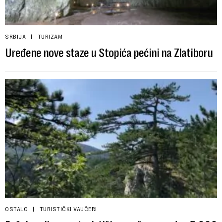
SRBIJA
TURIZAM
Uređene nove staze u Stopića pećini na Zlatiboru
OSTALO
TURISTIČKI VAUČERI