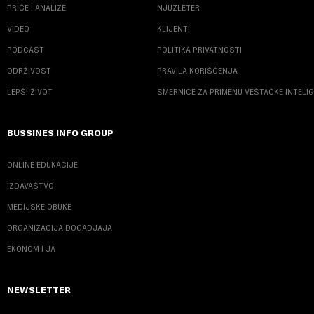
PRIČE I ANALIZE
NJUZLETER
VIDEO
KLIJENTI
PODCAST
POLITIKA PRIVATNOSTI
ODRŽIVOST
PRAVILA KORIŠĆENJA
LEPŠI ŽIVOT
SMERNICE ZA PRIMENU VEŠTAČKE INTELI
BUSSINES INFO GROUP
ONLINE EDUKACIJE
IZDAVAŠTVO
MEDIJSKE OBUKE
ORGANIZACIJA DOGADJAJA
EKONOM I JA
NEWSLETTER