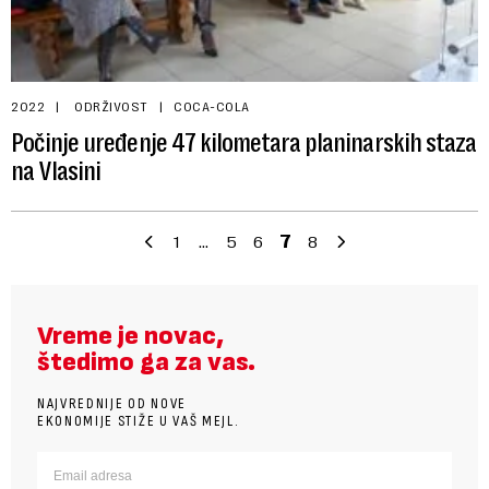
2022
ODRŽIVOST
COCA-COLA
Počinje uređenje 47 kilometara planinarskih staza
na Vlasini
1
…
5
6
7
8
Vreme je novac,
štedimo ga za vas.
NAJVREDNIJE OD NOVE
EKONOMIJE STIŽE U VAŠ MEJL.