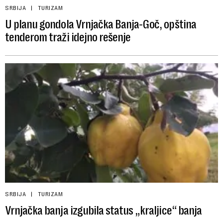
SRBIJA
TURIZAM
U planu gondola Vrnjačka Banja-Goč, opština
tenderom traži idejno rešenje
SRBIJA
TURIZAM
Vrnjačka banja izgubila status „kraljice“ banja