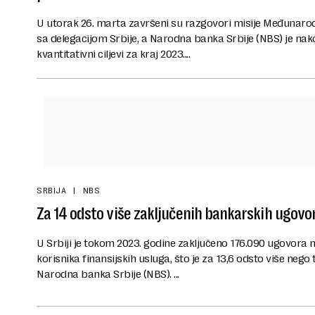
U utorak 26. marta završeni su razgovori misije Međuna
sa delegacijom Srbije, a Narodna banka Srbije (NBS) je nak
kvantitativni ciljevi za kraj 2023....
SRBIJA
NBS
Za 14 odsto više zaključenih bankarskih ugovor
U Srbiji je tokom 2023. godine zaključeno 176.090 ugovora 
korisnika finansijskih usluga, što je za 13,6 odsto više nego
Narodna banka Srbije (NBS). ...