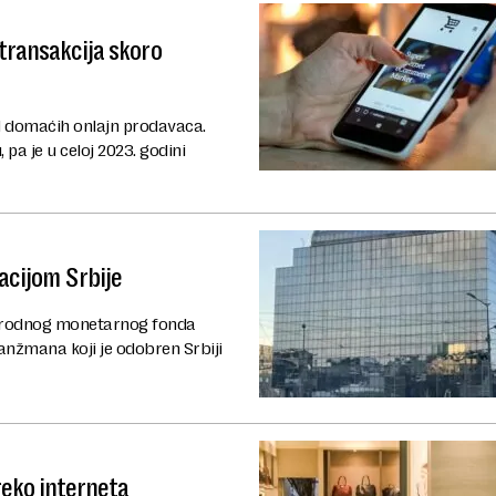
 transakcija skoro
od domaćih onlajn prodavaca.
pa je u celoj 2023. godini
acijom Srbije
narodnog monetarnog fonda
nžmana koji je odobren Srbiji
reko interneta