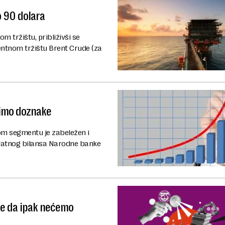
o 90 dolara
m tržištu, približivši se
entnom tržištu Brent Crude (za
zimo doznake
vom segmentu je zabeležen i
 platnog bilansa Narodne banke
že da ipak nećemo