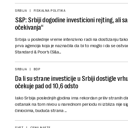
SRBIJA
FISKALNA POLITIKA
S&P: Srbiji dogodine investicioni rejting, ali 
očekivanja“
Srbija u poslednje vreme intenzivno radi na dostizanju tako
prva agencija koja je naznačila da bi to moglo i da se ostva
Standard & Poor’s (S&a...
SRBIJA
BDP
Da li su strane investicije u Srbiji dostigle vr
očekuje pad od 10,6 odsto
Iako Srbija poslednjih godina ima rekordan priliv stranih dire
ostanak na tom nivou u narednom periodu ni izbliza nije s
činiocima, buduća strana ...
SVET
CENA NAFTE