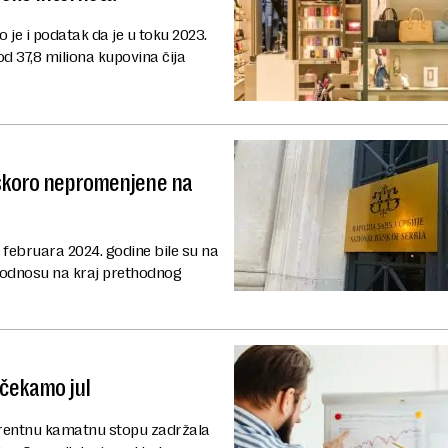
 je i podatak da je u toku 2023.
d 37,8 miliona kupovina čija
 skoro nepromenjene na
februara 2024. godine bile su na
u odnosu na kraj prethodnog
 čekamo jul
ferentnu kamatnu stopu zadržala