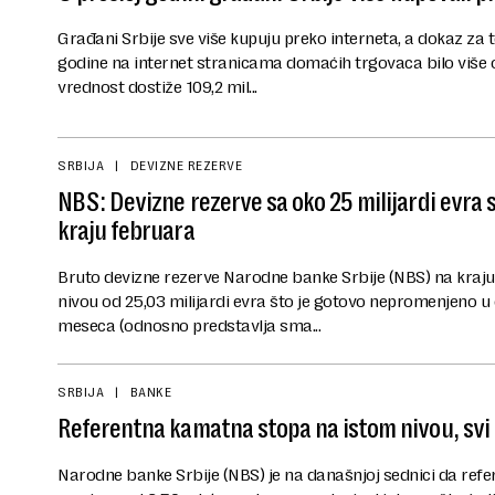
Građani Srbije sve više kupuju preko interneta, a dokaz za to
godine na internet stranicama domaćih trgovaca bilo više o
vrednost dostiže 109,2 mil...
SRBIJA
DEVIZNE REZERVE
NBS: Devizne rezerve sa oko 25 milijardi evra
kraju februara
Bruto devizne rezerve Narodne banke Srbije (NBS) na kraju 
nivou od 25,03 milijardi evra što je gotovo nepromenjeno 
meseca (odnosno predstavlja sma...
SRBIJA
BANKE
Referentna kamatna stopa na istom nivou, svi
Narodne banke Srbije (NBS) je na današnjoj sednici da re