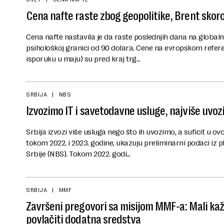
Cena nafte raste zbog geopolitike, Brent skor
Cena nafte nastavila je da raste poslednjih dana na globalno
psihološkoj granici od 90 dolara. Cene na evropskom refer
isporuku u maju) su pred kraj trg...
SRBIJA
NBS
Izvozimo IT i savetodavne usluge, najviše uvo
Srbija izvozi više usluga nego što ih uvozimo, a suficit u o
tokom 2022. i 2023. godine, ukazuju preliminarni podaci iz
Srbije (NBS). Tokom 2022. godi...
SRBIJA
MMF
Završeni pregovori sa misijom MMF-a: Mali ka
povlačiti dodatna sredstva