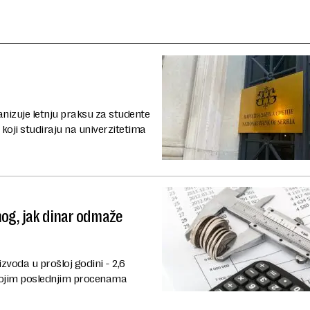
nizuje letnju praksu za studente
 koji studiraju na univerzitetima
nog, jak dinar odmaže
zvoda u prošloj godini - 2,6
vojim poslednjim procenama