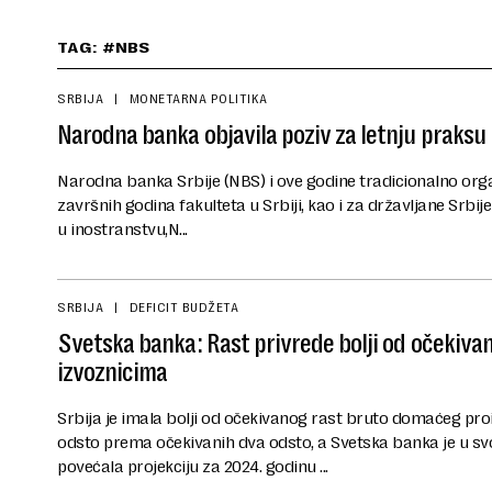
TAG: #NBS
SRBIJA
MONETARNA POLITIKA
Narodna banka objavila poziv za letnju praksu
Narodna banka Srbije (NBS) i ove godine tradicionalno orga
završnih godina fakulteta u Srbiji, kao i za državljane Srbije
u inostranstvu,N...
SRBIJA
DEFICIT BUDŽETA
Svetska banka: Rast privrede bolji od očekiva
izvoznicima
Srbija je imala bolji od očekivanog rast bruto domaćeg proi
odsto prema očekivanih dva odsto, a Svetska banka je u s
povećala projekciju za 2024. godinu ...