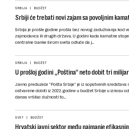
SRBIJA
BUDŽET
Srbiji će trebati novi zajam sa povoljnim kam
Srbija je prošle godine prošla bez novog zaduživanja kod vel
zajmodavca ili drugih država. U godini kada kamatne stope 
centralne banke širom sveta odluče da j...
SRBIJA
BUDŽET
U prošloj godini „Poština“ neto dobit tri milija
Javno preduzeće "Pošta Srbije" je iz sopstvenih sredstava i
ostvarene dobiti iz 2022. godine u budžet Srbije u iznosu od 
danas vršilac dužnosti to...
SVET
BUDŽET
Hrvatski javni sektor među najmanje efikasni