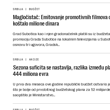
SRBIJA
BUDŽET
Magločistač: Emitovanje promotivnih filmova 
koštalo milione dinara
Grad Subotica kao i njen gradonačelnik platili su iz budžet
promociju Grada Subotice na lokalnim televizijama u Suboti
osnovu tri ugovora, Gradsk...
SRBIJA
AKCIZE
Sezona suficita se nastavlja, razlika između p
444 miliona evra
U prva dva meseca ove godine republički budžet ostvario je s
što je bolje od prvobitnog budžetskog plana za 52 milijarde
saopštilo je Ministarstvo...
SRBIJA
BUDŽET