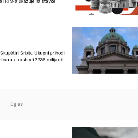
al RTS-a ukazuje na stavke
Skupštini Srbije. Ukupni prihodi
inara, a rashodi 2.238 milijardi