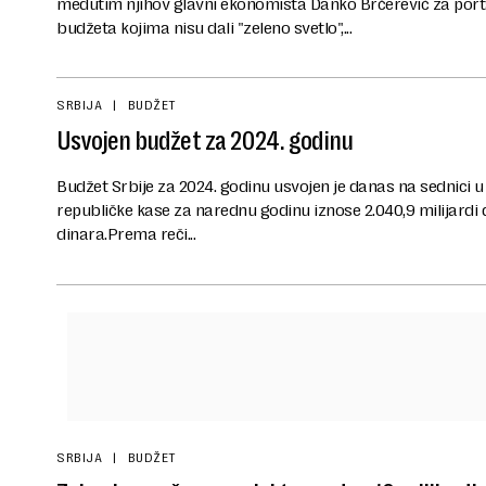
međutim njihov glavni ekonomista Danko Brčerević za port
budžeta kojima nisu dali "zeleno svetlo",...
SRBIJA
BUDŽET
Usvojen budžet za 2024. godinu
Budžet Srbije za 2024. godinu usvojen je danas na sednici u 
republičke kase za narednu godinu iznose 2.040,9 milijardi d
dinara.Prema reči...
SRBIJA
BUDŽET