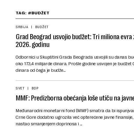
TAG: #BUDŽET
SRBIJA
BUDŽET
Grad Beograd usvojio budžet: Tri miliona evra
2026. godinu
Odbornici u Skupštini Grada Beograda usvojili su danas bu
oko 173,4 milijarde dinara. Prošle godine usvojen je budžet 
dinara od čega je budže...
SVET
BDP
MMF: Predizborna obećanja loše utiču na javne
Međunarodni monetarni fond (MMF) smatra da bi ispunjvan
Crne Gore dodatno ugrozila već opterećene javne finansije, 
nastao smanjenjem doprinosa i ...