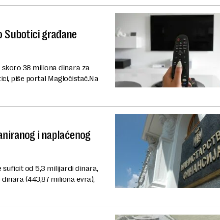
o Subotici građane
a skoro 38 miliona dinara za
ci, piše portal Magločistač.Na
laniranog i naplaćenog
uficit od 5,3 milijardi dinara,
 dinara (443,87 miliona evra),