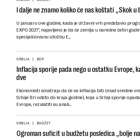
I dalje ne znamo koliko će nas koštati „Skok 
U januaru ove godine, kada je državni vrh predstavio prog
EXPO 2027", najavljeno je da će zemlja u naredne četiri godin
specijalizovanu izložbu E...
SRBIJA
BDP
Inflacija sporije pada nego u ostatku Evrope, 
dve
Ekonomisti smatraju da će se inflacija biti iznad sredine v
Srbije (tri odsto do kraja godine), koja u Srbiji sporije op
Evrope, rezulatiti su anali...
SRBIJA
BUDŽET
Ogroman suficit u budžetu posledica „bolje n