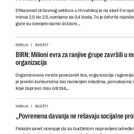
Efikasnost državnog sektora u Hrvatskoj je na skali Evrops
minus 2,5 do 2,5, ocenjena sa 0,4 boda, To je četvrta najn
gore su ocenjeni samo državni ...
SRBIJA
BUDŽET
BIRN: Milioni evra za ranjive grupe završili u 
organizacija
Organizovana mreže povezanih lica, organizacija i agencija i
je javnim konkursima bio namenjen mladima, porodicama i 
koje zapravo nisu održali,...
SRBIJA
BUDŽET
„Povremena davanja ne rešavaju socijalne pr
Fiskalni savet ocenjuje da su budžetom napravljeni određ