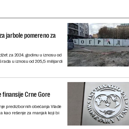
 za jarbole pomereno za
džet za 2024. godinu u iznosu od
Grada u iznosu od 205,5 milijardi
 finansije Crne Gore
je predizbornih obećanja Vlade
a kao rešenje za manjak koji bi