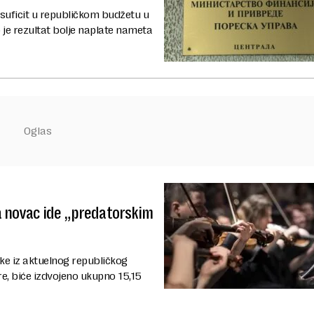
n suficit u republičkom budžetu u
o je rezultat bolje naplate nameta
a novac ide „predatorskim
jke iz aktuelnog republičkog
re, biće izdvojeno ukupno 15,15