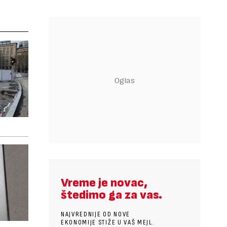
Vreme je novac,
štedimo ga za vas.
NAJVREDNIJE OD NOVE
EKONOMIJE STIŽE U VAŠ MEJL.