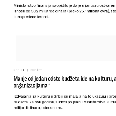
Ministarstvo finansija saopštilo je da je u januaru ostvare
iznosu od 30,2 milijarde dinara (preko 257 miliona evra), št
i unapređene konrol...
SRBIJA
BUDŽET
Manje od jedan odsto budžeta ide na kulturu, 
organizacijama“
Izdvajanja za kulturu u Srbiji su mala, a na to ukazuju i bro
budžeta. Za ovu godinu, sudeći po planu Ministarstva kultu
milijardi dinara, odnosno m...