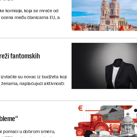
ke komisije, koja se mreće od
iža ocena među članicama EU, a
mreži fantomskih
zvlačile su novac iz budžeta koji
ženama, naplaćujući aktivnosti
obleme“
eni pomaci u dobrom smeru,