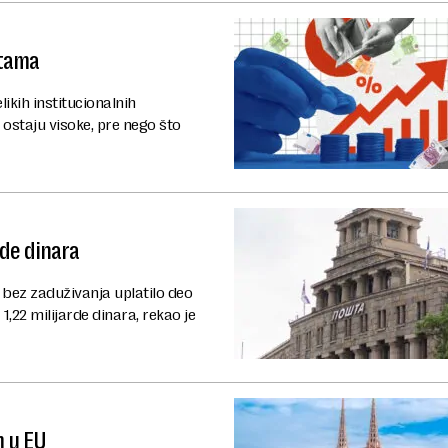
atama
ikih institucionalnih
ostaju visoke, pre nego što
rde dinara
 bez zaduživanja uplatilo deo
1,22 milijarde dinara, rekao je
m u EU